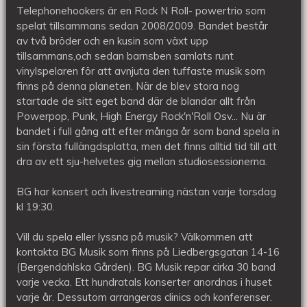
Telephonehookers är en Rock N Roll- powertrio som
spelat tillsammans sedan 2008/2009. Bandet består
av två bröder och en kusin som växt upp
tillsammans,och sedan barnsben samlats runt
vinylspelaren för att avnjuta den tuffaste musik som
finns på denna planeten. När de blev stora nog
startade de sitt eget band där de blandar allt från
Powerpop, Punk, High Energy Rock'n'Roll Osv... Nu är
bandet i full gång att efter många år som band spela in
sin första fullängdsplatta, men det finns alltid tid till att
dra av ett sju-helvetes gig mellan studiosessionerna.
BG har konsert och livestreaming nästan varje torsdag
kl 19:30.
Vill du spela eller lyssna på musik? Välkommen att
kontakta BG Musik som finns på Liedbergsgatan 14-16
(Bergendahlska Gården). BG Musik repar cirka 30 band
varje vecka. Ett hundratals konserter anordnas i huset
varje år. Dessutom arrangeras clinics och konferenser.