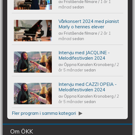
av
Fristående filmare
/
1 år 1
Vårkonsert EQUMkyrkan 250607
månad
sedan
Vårkonsert 2024 med pianist
Piano Marly Azevedo Andersson
Marly o hennes elever
av
Fristående filmare
/
2 år 1
Vårkonsert EQUMENIAkyrkan
månad
sedan
240608
Intervju med JACQLINE -
Intervju med JACQLINE -
Melodifestivalen 2024
av
Öppna Kanalen Kronoberg
/
2
Melodifestivalen 2024
år 5 månader
sedan
Intervju med CAZZI OPEIA -
Intervju med CAZZI OPEIA -
Melodifestivalen 2024
av
Öppna Kanalen Kronoberg
/
2
Melodifestivalen 2024
år 5 månader
sedan
Fler program i samma kategori
Om ÖKK