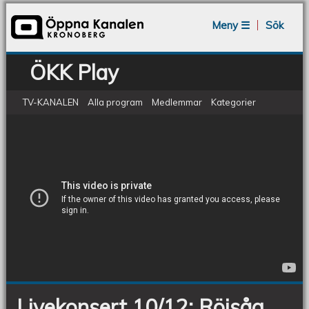
Jump to navigation
Meny ☰
Sök
ÖKK Play
TV-KANALEN
Alla program
Medlemmar
Kategorier
Röjsåg och Telephonehookers
Livekonsert
10/12:
Röjsåg
och
Telephonehookers
Livekonsert 10/12: Röjsåg