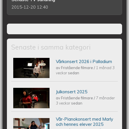
2015-12-20 12:40
Senaste i samma kategori
Vårkonsert 2026 i Palladium
Piano Marly Azevedo Andersson
av
Fristående filmare
/
1 månad 3
veckor
sedan
Vårkonsert PALLADIUM 2026 06 10
Julkonsert 2025
Piano Marly Azevedo Andersson
av
Fristående filmare
/
7 månader
3 veckor
sedan
Julkonsert PALLADIUM 251206
Vår-Pianokonsert med Marly
Piano Marly Azevedo Andersson
och hennes elever 2025