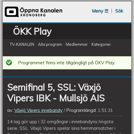
Jump to navigation
Meny ☰
Sök
ÖKK Play
TV-KANALEN
Alla program
Medlemmar
Kategorier
Semifinal
Programmet finns inte tillgängligt på ÖKV Play.
5,
SSL:
Semifinal 5, SSL: Växjö
Växjö
Vipers IBK - Mullsjö AIS
Vipers
IBK
av:
Växjö Vipers innebandy
Programlängd:
1:51:31
-
14 lag gör upp i 32 omgångar i innebandyns högsta
Mullsjö
serie, SSL. Växjö Vipers spelar sina hemmamatcher i