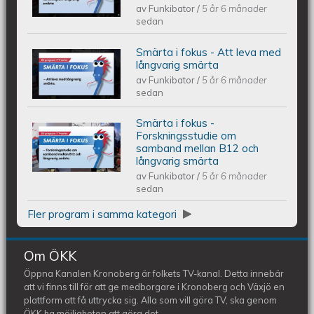
av
Funkibator
/
5 år 6 månader
till forskning om långvarig smärta
sedan
Smärta i fokus - Att leva med
Smärta i fokus - Att leva med
långvarig smärta
av
Funkibator
/
5 år 6 månader
långvarig smärta
sedan
Smärta i fokus -
Smärta i fokus - Forskningsstudie om
Forskningsstudie om
samband mellan B12 och
långvarig smärta
samband mellan B12 och långvarig
av
Funkibator
/
5 år 6 månader
sedan
smärta
Fler program i samma kategori
Om ÖKK
Öppna Kanalen Kronoberg är folkets TV-kanal. Detta innebär
att vi finns till för att ge medborgare i Kronoberg och Växjö en
plattform att få uttrycka sig. Alla som vill göra TV, ska genom
ÖKK ha möjligheten att göra det.