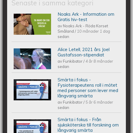
Senaste i samma kategori
Noaks Ark - Information om
Noaks Ark - Information på 6 språk
Gratis hiv-test
av
Noaks Ark - Röda Korset
Småland
/
10 månader 1 dag
sedan
Alice Letell, 2021 års Joel
Alice Letell är årets Joel Gustafsson-
Gustafsson-stipendiat
av
Funkibator
/
4 år 8 månader
stipendiat
sedan
Smärta i fokus -
Smärta i fokus - Fysioterapeutens roll
Fysioterapeutens roll i mötet
med personer som lever med
långvarig smärta
i mötet med personer som lever med
av
Funkibator
/
5 år 6 månader
sedan
långvarig smärta
Smärta i fokus - Från
Smärta i fokus - Från sjuksköterska
sjuksköterska till forskning om
långvarig smärta