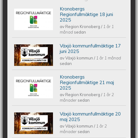
Kronobergs
Kronobergs regionfullmäktige 18 juni
Regionfullmäktige 18 juni
2025
av
Region Kronoberg
/
1 år 1
2025
månad
sedan
Växjö kommunfullmäktige 17
Växjös kommunfullmäktige 17 juni
juni 2025
av
Växjö kommun
/
1 år 1 månad
2025
sedan
Kronobergs
Kronobergs regionfullmäktige 21 maj
Regionfullmäktige 21 maj
2025
av
Region Kronoberg
/
1 år 2
2025
månader
sedan
Växjö kommunfullmäktige 20
Växjös kommunfullmäktige 20 maj
maj 2025
av
Växjö kommun
/
1 år 2
2025
månader
sedan