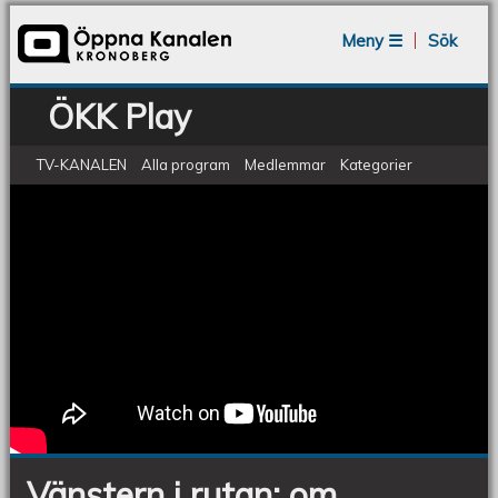
Jump to navigation
Meny ☰
Sök
ÖKK Play
TV-KANALEN
Alla program
Medlemmar
Kategorier
ÖKV Play - Vänstern i rutan: om
Vänstern
i
polisstyrelsen
rutan:
om
polisstyrelsen
Vänstern i rutan: om