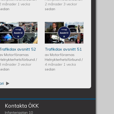
2 månader 1 vecka
2 månader 3 veckor
sedan
sedan
itt 53
Trafikdax - Avsnitt 52
Trafikdax -
Avsnitt 51
Trafikdax avsnitt 52
Trafikdax avsnitt 51
av
Motorförarnas
av
Motorförarnas
Helnykterhetsförbund
/
Helnykterhetsförbund
/
3 månader 3 veckor
4 månader 1 vecka
sedan
sedan
ori
Kontakta ÖKK
Infanterigatan 10