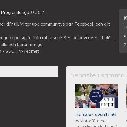
Programlängd:
0:35:23
K
r där till. Vi tar upp communitysidan Facebook och allt
I
S
ige köpa sig fri från rättvisan? Sen delar vi även ut blått
ktuella och berör många.
2
gen - SSU TV-Teamet
Senaste i samma 
Trafikdax - Avsn
Trafikdax avsnitt 56
av
Motorförarnas
Helnykterhetsförbund
/