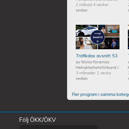
1 månad 4 veckor
sedan
Trafikdax - Avsn
Trafikdax avsnitt 53
av
Motorförarnas
Helnykterhetsförbund
/
3 månader 1 vecka
sedan
Fler program i samma kateg
Följ ÖKK/ÖKV