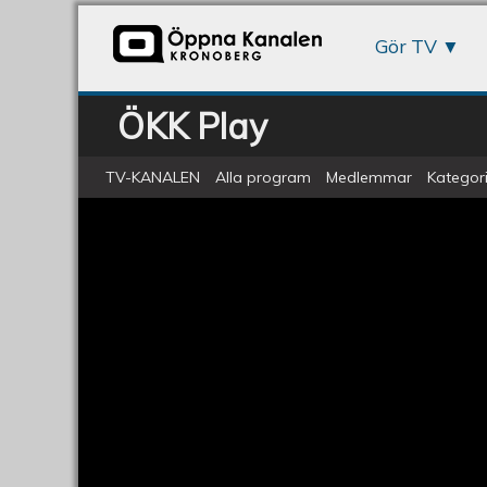
Gör TV
ÖKK Play
TV-KANALEN
Alla program
Medlemmar
Kategori
ÖKV Play: SSU TV - Panelen
SSU
TV
-
Panelen