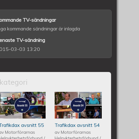
ommande TV-sändningar
nga kommande sändningar är inlagda
enaste TV-sändning
015-03-03 13:20
kategori
itt 56
Trafikdax - Avsnitt 55
Trafikdax avsnitt
54
Trafikdax avsnitt 55
Trafikdax avsnitt 54
av
Motorförarnas
av
Motorförarnas
Helnykterhetsförbund
/
Helnykterhetsförbund
/