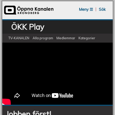
Jump to navigation
Meny ☰
Sök
ÖKK Play
TV-KANALEN
Alla program
Medlemmar
Kategorier
ÖKV Play - Jobben först!
Jobben
först!
Jobben först!