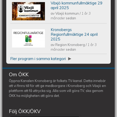
Växjö kommunfullmäktige 29
Växjös kommunfullmäktige 29 april
april 2025
av
Växjö kommun
/
1 år 3
2025
månader
sedan
Kronobergs
Kronobergs regionfullmäktige 24
Regionfullmäktige 24 april
2025
av
Region Kronoberg
/
1 år 3
april 2025
månader
sedan
Fler program i samma kategori
Om ÖKK
Öppna Kanalen Kronoberg är folkets TV-kanal. Detta innebär
att vi finns till för att ge medborgare i Kronoberg och Växjö en
plattform att få uttrycka sig. Alla som vill göra TV, ska genom
ÖKK ha möjligheten att göra det.
Följ ÖKK/ÖKV