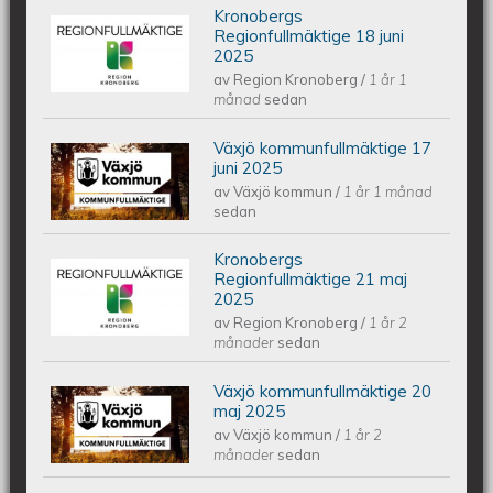
Kronobergs
Kronobergs regionfullmäktige 18 juni
Regionfullmäktige 18 juni
2025
av
Region Kronoberg
/
1 år 1
2025
månad
sedan
Växjö kommunfullmäktige 17
Växjös kommunfullmäktige 17 juni
juni 2025
av
Växjö kommun
/
1 år 1 månad
2025
sedan
Kronobergs
Kronobergs regionfullmäktige 21 maj
Regionfullmäktige 21 maj
2025
av
Region Kronoberg
/
1 år 2
2025
månader
sedan
Växjö kommunfullmäktige 20
Växjös kommunfullmäktige 20 maj
maj 2025
av
Växjö kommun
/
1 år 2
2025
månader
sedan