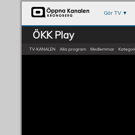
Gör TV
ÖKK Play
TV-KANALEN
Alla program
Medlemmar
Kategori
ÖKV Play - Anna-Greta Leijon: Jäml
Anna-
Greta
Leijon:
Jämlikhet
är
bra
för