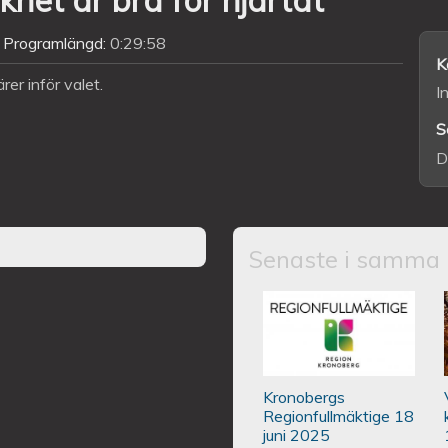
Programlängd:
0:29:58
K
er inför valet.
I
S
D
Senaste i samma 
Kronobergs regio
Kronobergs
Regionfullmäktige 18
juni 2025