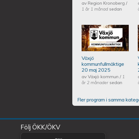
av
Region Kronoberg
/
1 år 1 månad
sedan
Växjös kommunf
Växjö
kommunfullmäktige
20 maj 2025
av
Växjö kommun
/
1
år 2 månader
sedan
Fler program i samma kateg
Följ ÖKK/ÖKV