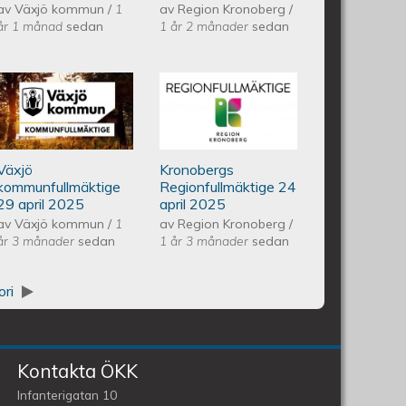
av
Växjö kommun
/
1
av
Region Kronoberg
/
år 1 månad
sedan
1 år 2 månader
sedan
ullmäktige 20 maj 2025
Växjös kommunfullmäktige 29
Kronobergs
april 2025
regionfullmäktige
Växjö
Kronobergs
24 april 2025
kommunfullmäktige
Regionfullmäktige 24
29 april 2025
april 2025
av
Växjö kommun
/
1
av
Region Kronoberg
/
år 3 månader
sedan
1 år 3 månader
sedan
ori
Kontakta ÖKK
Infanterigatan 10