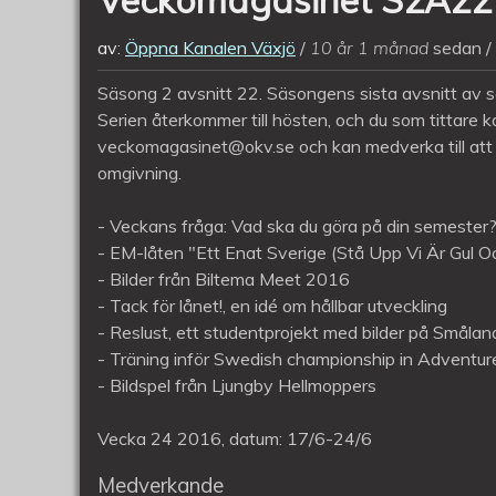
av:
Öppna Kanalen Växjö
10 år 1 månad
sedan
Säsong 2 avsnitt 22. Säsongens sista avsnitt av seri
Serien återkommer till hösten, och du som tittare kan
veckomagasinet@okv.se
och kan medverka till at
omgivning.
- Veckans fråga: Vad ska du göra på din semester
- EM-låten "Ett Enat Sverige (Stå Upp Vi Är Gul O
- Bilder från Biltema Meet 2016
- Tack för lånet!, en idé om hållbar utveckling
- Reslust, ett studentprojekt med bilder på Smålan
- Träning inför Swedish championship in Adventur
- Bildspel från Ljungby Hellmoppers
Vecka 24 2016, datum: 17/6-24/6
Medverkande