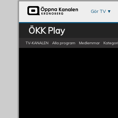
Gör TV
ÖKK Play
TV-KANALEN
Alla program
Medlemmar
Kategori
Veckomagasinet S2A22
Veckomagasinet
S2A22