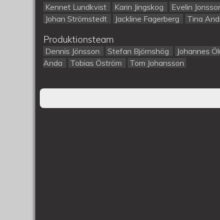
Kennet Lundkvist
Karin Jingskog
Evelin Jonss
Johan Strömstedt
Jackline Fagerberg
Tina An
Produktionsteam
Dennis Jönsson
Stefan Björnshög
Johannes Ö
Anda
Tobias Öström
Tom Johansson