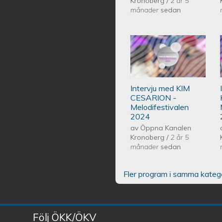
Kronoberg
/
2 år 5
månader
sedan
Intervju med KI
2024
Intervju med KIM
CESARION -
Melodifestivalen
2024
av
Öppna Kanalen
Kronoberg
/
2 år 5
månader
sedan
Fler program i samma kateg
Följ ÖKK/ÖKV