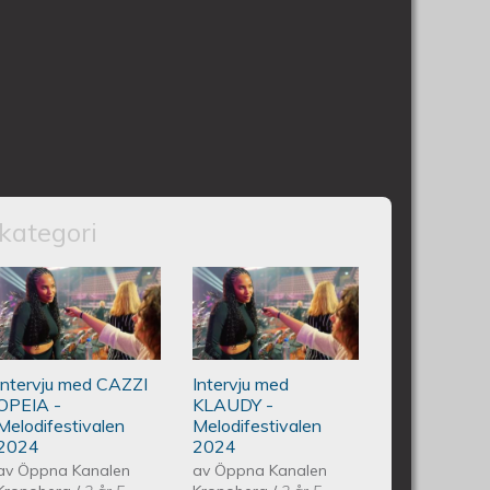
kategori
CQLINE - Melodifestivalen 2024
Intervju med CAZZI OPEIA -
Intervju med
Melodifestivalen 2024
KLAUDY -
Intervju med CAZZI
Intervju med
Melodifestivalen
OPEIA -
KLAUDY -
Melodifestivalen
Melodifestivalen
2024
2024
2024
av
Öppna Kanalen
av
Öppna Kanalen