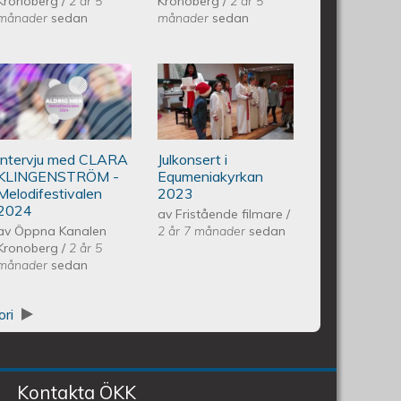
Kronoberg
/
2 år 5
Kronoberg
/
2 år 5
månader
sedan
månader
sedan
M CESARION - Melodifestivalen
Intervju med CLARA
Piano Marly
KLINGENSTRÖM -
Azevedo
Intervju med CLARA
Julkonsert i
Melodifestivalen 2024
Andersson
KLINGENSTRÖM -
Equmeniakyrkan
Melodifestivalen
2023
Julkonsert
2024
av
Fristående filmare
/
av
Öppna Kanalen
2 år 7 månader
sedan
Kronoberg
/
2 år 5
EQUMENIAkyrkan
månader
sedan
231209
ori
Kontakta ÖKK