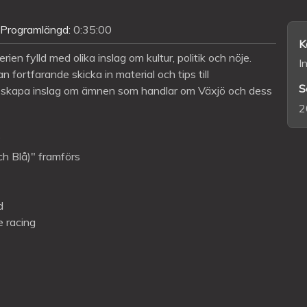
Programlängd:
0:35:00
K
en fylld med olika inslag om kultur, politik och nöje.
I
 fortfarande skicka in material och tips till
S
t skapa inslag om ämnen som handlar om Växjö och dess
2
?
ch Blå)" framförs
d
e racing