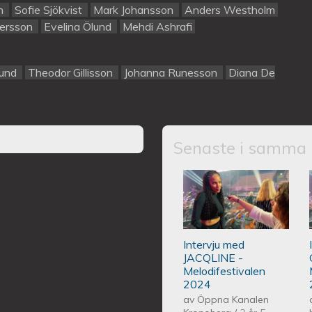
on
Sofie Sjökvist
Mark Johansson
Anders Westholm
dersson
Evelina Ölund
Mehdi Ashrafi
lund
Theodor Gillisson
Johanna Runesson
Diana De
Senaste i samma 
Intervju med JA
Intervju med
JACQLINE -
Melodifestivalen
2024
av
Öppna Kanalen