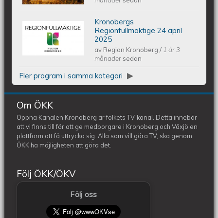
2025
månader
sedan
Kronobergs
Kronobergs regionfullmäktige 24
Regionfullmäktige 24 april
2025
av
Region Kronoberg
/
1 år 3
april 2025
månader
sedan
Fler program i samma kategori
Om ÖKK
Öppna Kanalen Kronoberg är folkets TV-kanal. Detta innebär
att vi finns till för att ge medborgare i Kronoberg och Växjö en
plattform att få uttrycka sig. Alla som vill göra TV, ska genom
ÖKK ha möjligheten att göra det.
Följ ÖKK/ÖKV
Följ oss