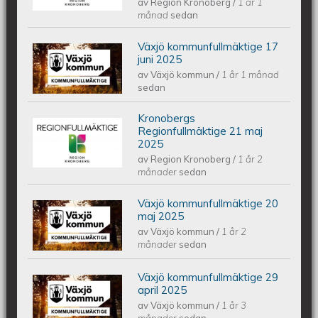
av
Region Kronoberg
/
1 år 1
2025
månad
sedan
Växjö kommunfullmäktige 17
Växjös kommunfullmäktige 17 juni
juni 2025
av
Växjö kommun
/
1 år 1 månad
2025
sedan
Kronobergs
Kronobergs regionfullmäktige 21 maj
Regionfullmäktige 21 maj
2025
av
Region Kronoberg
/
1 år 2
2025
månader
sedan
Växjö kommunfullmäktige 20
Växjös kommunfullmäktige 20 maj
maj 2025
av
Växjö kommun
/
1 år 2
2025
månader
sedan
Växjö kommunfullmäktige 29
Växjös kommunfullmäktige 29 april
april 2025
av
Växjö kommun
/
1 år 3