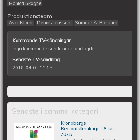
Monica Skagne
Produktionsteam
Avdi Islami
Dennis Jönsson
Sameer Al Rassam
Kommande TV-sändningar
Inga kommande sändningar är inlagda
Senaste TV-sändning
2018-04-01 23:15
Senaste i samma kategori
Kronobergs
Kronobergs regionfullmäktige 18 juni
Regionfullmäktige 18 juni
2025