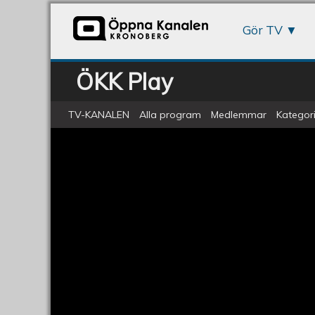
Gör TV
ÖKK Play
TV-KANALEN
Alla program
Medlemmar
Kategori
Samtal med Monica Skagne del 1 
Samtal
med
Monica
Skagne,
del
1
av