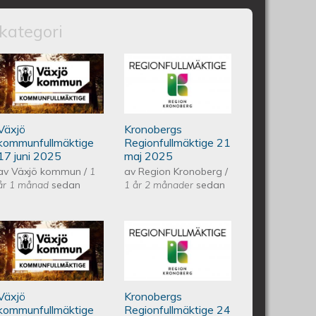
kategori
nfullmäktige 18 juni 2025
Växjös kommunfullmäktige 17
Kronobergs
juni 2025
regionfullmäktige
Växjö
Kronobergs
21 maj 2025
kommunfullmäktige
Regionfullmäktige 21
17 juni 2025
maj 2025
av
Växjö kommun
/
1
av
Region Kronoberg
/
år 1 månad
sedan
1 år 2 månader
sedan
ullmäktige 20 maj 2025
Växjös kommunfullmäktige 29
Kronobergs
april 2025
regionfullmäktige
Växjö
Kronobergs
24 april 2025
kommunfullmäktige
Regionfullmäktige 24