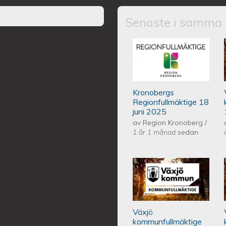
Senaste i samma 
Kronobergs regio
Kronobergs
Regionfullmäktige 18
juni 2025
av
Region Kronoberg
/
1 år 1 månad
sedan
Växjös kommunf
Växjö
kommunfullmäktige