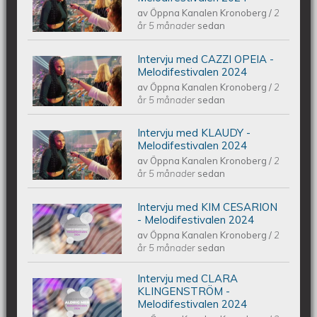
av
Öppna Kanalen Kronoberg
/
2
Melodifestivalen 2024
år 5 månader
sedan
Intervju med CAZZI OPEIA -
Intervju med CAZZI OPEIA -
Melodifestivalen 2024
av
Öppna Kanalen Kronoberg
/
2
Melodifestivalen 2024
år 5 månader
sedan
Intervju med KLAUDY -
Intervju med KLAUDY -
Melodifestivalen 2024
av
Öppna Kanalen Kronoberg
/
2
Melodifestivalen 2024
år 5 månader
sedan
Intervju med KIM CESARION
Intervju med KIM CESARION -
- Melodifestivalen 2024
av
Öppna Kanalen Kronoberg
/
2
Melodifestivalen 2024
år 5 månader
sedan
Intervju med CLARA
Intervju med CLARA KLINGENSTRÖM
KLINGENSTRÖM -
Melodifestivalen 2024