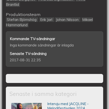
Brantlid
Produktionsteam
Stefan Björnshög
Erik Jarl
Johan Nilsson
Mikael
Hammarlund
Kommande TV-sändningar
Inga kommande sändningar är inlagda
Senaste TV-sändning
2017-08-31 22:35
Senaste i samma kategori
Intervju med JACQLINE -
Intervju med JACQLINE -
Melodifestivalen 2024