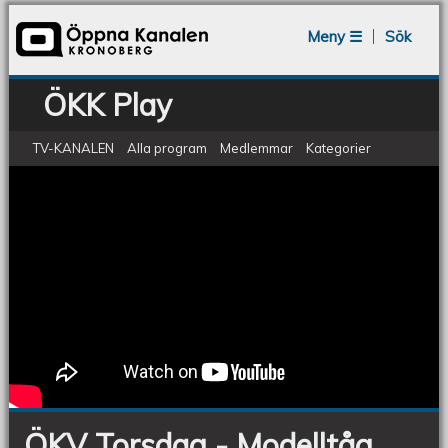
Jump to navigation
Meny ☰
Sök
ÖKK Play
TV-KANALEN
Alla program
Medlemmar
Kategorier
ÖKV Torsdag - Modelltåg
ÖKV
Torsdag
-
Modelltåg
ÖKV Torsdag - Modelltåg