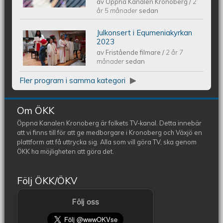
av
Öppna Kanalen Kronoberg
/
2
- Melodifestivalen 2024
år 5 månader
sedan
Julkonsert i Equmeniakyrkan
Piano Marly Azevedo Andersson
2023
av
Fristående filmare
/
2 år 7
Julkonsert EQUMENIAkyrkan 231209
månader
sedan
Fler program i samma kategori
Om ÖKK
Öppna Kanalen Kronoberg är folkets TV-kanal. Detta innebär
att vi finns till för att ge medborgare i Kronoberg och Växjö en
plattform att få uttrycka sig. Alla som vill göra TV, ska genom
ÖKK ha möjligheten att göra det.
Följ ÖKK/ÖKV
Följ oss