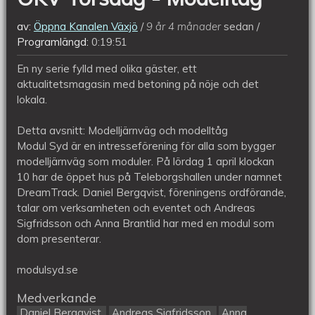
av:
Öppna Kanalen Växjö
9 år 4 månader
sedan
Programlängd:
0:19:51
En ny serie fylld med olika gäster, ett
aktualitetsmagasin med betoning på nöje och det
lokala.
Detta avsnitt: Modelljärnväg och modelltåg
Modul Syd är en intresseförening för alla som bygger
modelljärnväg som moduler. På lördag 1 april klockan
10 har de öppet hus på Teleborgshallen under namnet
DreamTrack. Daniel Bergqvist, föreningens ordförande,
talar om verksamheten och eventet och Andreas
Sigfridsson och Anna Brantlid har med en modul som
dom presenterar.
modulsyd.se
Medverkande
Daniel Bergqvist
Andreas Sigfridsson
Anna