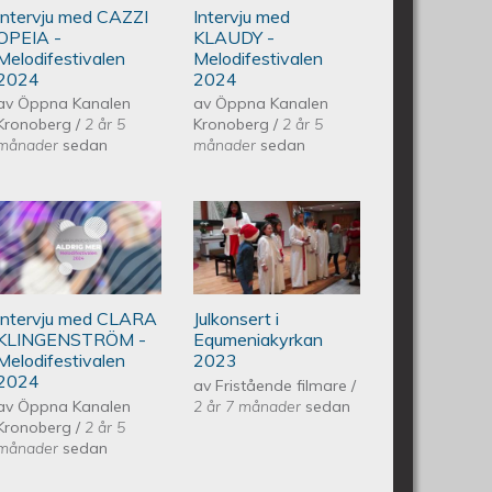
Intervju med CAZZI
Intervju med
Melodifestivalen
OPEIA -
KLAUDY -
Melodifestivalen
Melodifestivalen
2024
2024
2024
av
Öppna Kanalen
av
Öppna Kanalen
Kronoberg
/
2 år 5
Kronoberg
/
2 år 5
månader
sedan
månader
sedan
M CESARION - Melodifestivalen
Intervju med CLARA
Piano Marly
KLINGENSTRÖM -
Azevedo
Intervju med CLARA
Julkonsert i
Melodifestivalen 2024
Andersson
KLINGENSTRÖM -
Equmeniakyrkan
Melodifestivalen
2023
Julkonsert
2024
av
Fristående filmare
/
av
Öppna Kanalen
2 år 7 månader
sedan
Kronoberg
/
2 år 5
EQUMENIAkyrkan
månader
sedan
231209