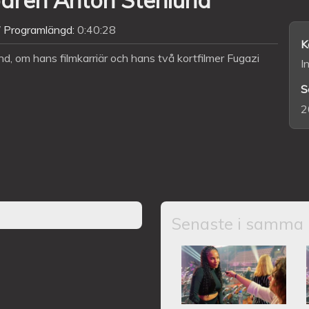
Programlängd:
0:40:28
K
nd, om hans filmkarriär och hans två kortfilmer Fugazi
I
S
2
Senaste i samma 
Intervju med JA