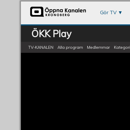
Gör TV
ÖKK Play
TV-KANALEN
Alla program
Medlemmar
Kategori
Filmskapare Anton Stenlund
ÖKV
Torsdag
-
Filmskaparen
Anton
Stenlund