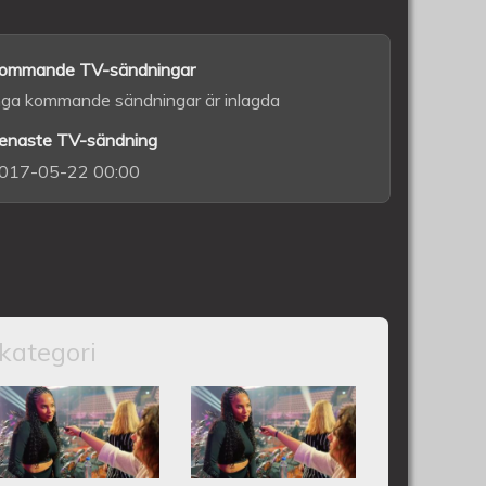
ommande TV-sändningar
nga kommande sändningar är inlagda
enaste TV-sändning
017-05-22 00:00
kategori
CQLINE - Melodifestivalen 2024
Intervju med CAZZI OPEIA -
Intervju med
Melodifestivalen 2024
KLAUDY -