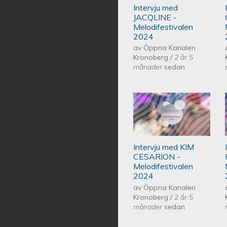
Intervju med
JACQLINE -
Melodifestivalen
2024
av
Öppna Kanalen
Kronoberg
/
2 år 5
månader
sedan
Intervju med KI
2024
Intervju med KIM
CESARION -
Melodifestivalen
2024
av
Öppna Kanalen
Kronoberg
/
2 år 5
månader
sedan