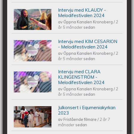
Intervju med KLAUDY -
Intervju med KLAUDY -
Melodifestivalen 2024
av
Öppna Kanalen Kronoberg
/
2
Melodifestivalen 2024
år 5 månader
sedan
Intervju med KIM CESARION
Intervju med KIM CESARION -
- Melodifestivalen 2024
av
Öppna Kanalen Kronoberg
/
2
Melodifestivalen 2024
år 5 månader
sedan
Intervju med CLARA
Intervju med CLARA KLINGENSTRÖM
KLINGENSTRÖM -
Melodifestivalen 2024
av
Öppna Kanalen Kronoberg
/
2
- Melodifestivalen 2024
år 5 månader
sedan
Julkonsert i Equmeniakyrkan
Piano Marly Azevedo Andersson
2023
av
Fristående filmare
/
2 år 7
Julkonsert EQUMENIAkyrkan 231209
månader
sedan