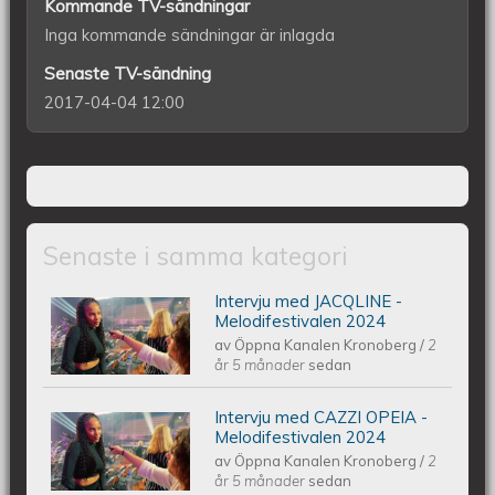
Kommande TV-sändningar
Inga kommande sändningar är inlagda
Senaste TV-sändning
2017-04-04 12:00
Senaste i samma kategori
Intervju med JACQLINE -
Intervju med JACQLINE -
Melodifestivalen 2024
av
Öppna Kanalen Kronoberg
/
2
Melodifestivalen 2024
år 5 månader
sedan
Intervju med CAZZI OPEIA -
Intervju med CAZZI OPEIA -
Melodifestivalen 2024
av
Öppna Kanalen Kronoberg
/
2
Melodifestivalen 2024
år 5 månader
sedan