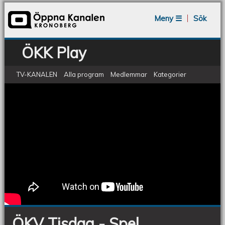
Jump to navigation
Meny ☰
Sök
ÖKK Play
TV-KANALEN
Alla program
Medlemmar
Kategorier
ÖKV Tisdag - Spel
ÖKV
Tisdag
-
Spel
ÖKV Tisdag - Spel