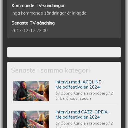
Kommande TV-sändningar
Inga kommande sändningar är inlagda
Senaste TV-sändning
2017-12-17 22:00
Senaste i samma kategori
Intervju med JACQLINE -
Intervju med JACQLINE -
Melodifestivalen 2024
av
Öppna Kanalen Kronoberg
/
2
Melodifestivalen 2024
år 5 månader
sedan
Intervju med CAZZI OPEIA -
Intervju med CAZZI OPEIA -
Melodifestivalen 2024
av
Öppna Kanalen Kronoberg
/
2