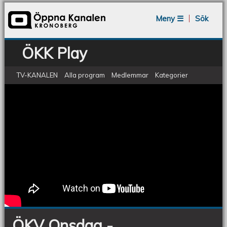
Jump to navigation
Meny ☰
Sök
ÖKK Play
TV-KANALEN
Alla program
Medlemmar
Kategorier
ÖKV Onsdag - Bergendahlska Gården
ÖKV
Onsdag
-
Bergendahlska
Gården
ÖKV Onsdag -