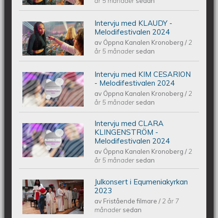
Melodifestivalen 2024
år 5 månader
sedan
Intervju med KLAUDY -
Intervju med KLAUDY -
Melodifestivalen 2024
av
Öppna Kanalen Kronoberg
/
2
Melodifestivalen 2024
år 5 månader
sedan
Intervju med KIM CESARION
Intervju med KIM CESARION -
- Melodifestivalen 2024
av
Öppna Kanalen Kronoberg
/
2
Melodifestivalen 2024
år 5 månader
sedan
Intervju med CLARA
Intervju med CLARA KLINGENSTRÖM
KLINGENSTRÖM -
Melodifestivalen 2024
av
Öppna Kanalen Kronoberg
/
2
- Melodifestivalen 2024
år 5 månader
sedan
Julkonsert i Equmeniakyrkan
Piano Marly Azevedo Andersson
2023
av
Fristående filmare
/
2 år 7
Julkonsert EQUMENIAkyrkan 231209
månader
sedan