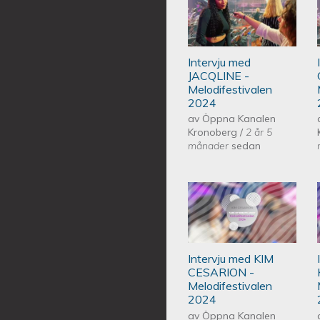
Intervju med JA
Intervju med
JACQLINE -
Melodifestivalen
2024
av
Öppna Kanalen
Kronoberg
/
2 år 5
månader
sedan
Intervju med KI
2024
Intervju med KIM
CESARION -
Melodifestivalen
2024
av
Öppna Kanalen