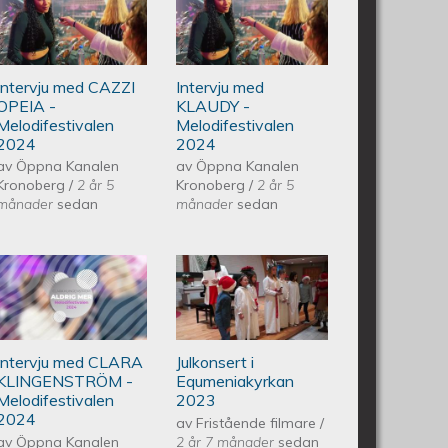
CQLINE - Melodifestivalen 2024
Intervju med CAZZI OPEIA -
Intervju med
Melodifestivalen 2024
KLAUDY -
Intervju med CAZZI
Intervju med
Melodifestivalen
OPEIA -
KLAUDY -
Melodifestivalen
Melodifestivalen
2024
2024
2024
av
Öppna Kanalen
av
Öppna Kanalen
Kronoberg
/
2 år 5
Kronoberg
/
2 år 5
månader
sedan
månader
sedan
M CESARION - Melodifestivalen
Intervju med CLARA
Piano Marly
KLINGENSTRÖM -
Azevedo
Intervju med CLARA
Julkonsert i
Melodifestivalen 2024
Andersson
KLINGENSTRÖM -
Equmeniakyrkan
Melodifestivalen
2023
Julkonsert
2024
av
Fristående filmare
/
av
Öppna Kanalen
2 år 7 månader
sedan