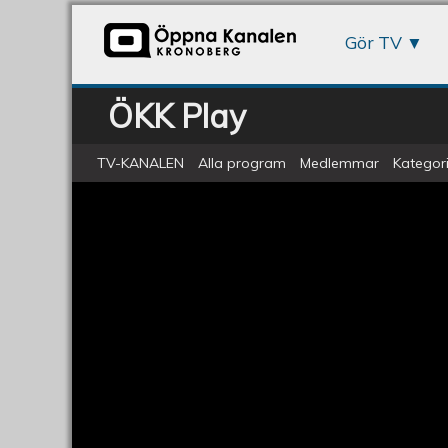
Gör TV
ÖKK Play
TV-KANALEN
Alla program
Medlemmar
Kategori
Musikmagasinet 2017 - The Dryh
Musikmagasinet
2017
-
The
Dryheaves