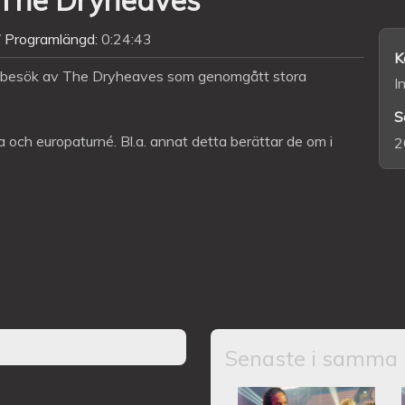
Programlängd:
0:24:43
K
vi besök av The Dryheaves som genomgått stora
I
S
a och europaturné. Bl.a. annat detta berättar de om i
2
Senaste i samma 