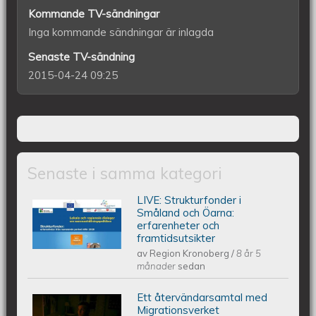
Kommande TV-sändningar
Inga kommande sändningar är inlagda
Senaste TV-sändning
2015-04-24 09:25
Senaste i samma kategori
LIVE: ​Strukturfonder i
Lokala och regionala dialoger om
Småland och Öarna:
erfarenheter och
framtidsutsikter
sammanhållningspolitiken....
av
Region Kronoberg
/
8 år 5
månader
sedan
Ett återvändarsamtal med
Min återvändarsamtal med
Migrationsverket