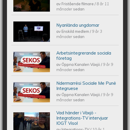
av
Fristående filmare
/
8 år 11
Migrationsverket den 24 augusti
månader
sedan
2017
Nyanlända ungdomar
Nyanlända Ungdomar
av
Enskild medlem
/
9 år 3
månader
sedan
Arbetsintegrerande sociala
SEKOS - DÄR BEHÖVDA MÄNNISKOR
företag
av
Öppna Kanalen Växjö
/
9 år 9
VÄXER
månader
sedan
Ndermarrësi Sociale Me Punë
SEKOS - ATY KU NEVOJA PËR
Integruese
av
Öppna Kanalen Växjö
/
9 år 9
NJERIUN ËSHTË NË RRITJE
månader
sedan
Vad händer i Växjö -
Vad händer i växjö del 2
Integrations-TV intervjuar
IOGT Visol
av
Integrations-TV
/
10 år 1