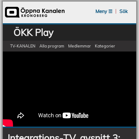
Jump to navigation
Meny ☰
Sök
ÖKK Play
TV-KANALEN
Alla program
Medlemmar
Kategorier
Integrations-TV, avsnitt 3: Somali Youth
Integrations-
TV,
avsnitt
3:
Somali
Youth
Integrations-TV, avsnitt 3: