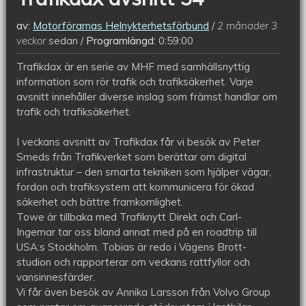
av:
Motorförarnas Helnykterhetsförbund
2 månader 3
veckor
sedan
Programlängd:
0:59:00
Trafikdax är en serie av MHF med samhällsnyttig
information som rör trafik och trafiksäkerhet. Varje
avsnitt innehåller diverse inslag som främst handlar om
trafik och trafiksäkerhet.
I veckans avsnitt av Trafikdax får vi besök av Peter
Smeds från Trafikverket som berättar om digital
infrastruktur – den smarta tekniken som hjälper vägar,
fordon och trafiksystem att kommunicera för ökad
säkerhet och bättre framkomlighet.
Towe är tillbaka med Trafiknytt Direkt och Carl-
Ingemar tar oss bland annat med på en roadtrip till
USA:s Stockholm. Tobias är redo i Vägens Brott-
studion och rapporterar om veckans rattfyllor och
vansinnesfärder.
Vi får även besök av Annika Larsson från Volvo Group