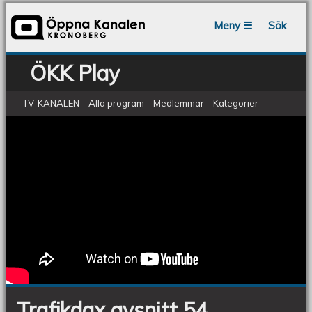
Jump to navigation
Meny ☰
Sök
ÖKK Play
TV-KANALEN
Alla program
Medlemmar
Kategorier
Trafikdax avsnitt 54
Trafikdax
avsnitt
54
Trafikdax avsnitt 54