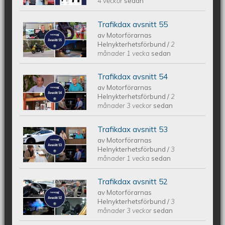
4 veckor
sedan
Trafikdax avsnitt 55
Trafikdax - Avsnitt 55
av
Motorförarnas
Helnykterhetsförbund
/
2
månader 1 vecka
sedan
Trafikdax avsnitt 54
Trafikdax avsnitt 54
av
Motorförarnas
Helnykterhetsförbund
/
2
månader 3 veckor
sedan
Trafikdax avsnitt 53
Trafikdax - Avsnitt 53
av
Motorförarnas
Helnykterhetsförbund
/
3
månader 1 vecka
sedan
Trafikdax avsnitt 52
Trafikdax - Avsnitt 52
av
Motorförarnas
Helnykterhetsförbund
/
3
månader 3 veckor
sedan