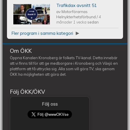
Trafikdax avsnitt 51
Trafikdax - Avsnitt 51
av
Motorförarnas
Helnykterhetsförbund
/
4
månader 1 vecka
sedan
Fler program i samma kategori
Om ÖKK
Öppna Kanalen Kronoberg är folkets TV-kanal. Detta innebär
att vi finns till för att ge medborgare i Kronoberg och Växjö en
plattform att få uttrycka sig. Alla som vill göra TV, ska genom
ÖKK ha möjligheten att göra det.
Följ ÖKK/ÖKV
Följ oss