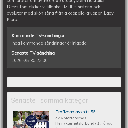
som pratar om avancerade stödsystem i lastbilar.
Dessutom blickar vi tillbaka i MHF:s historia och
avslutar med skön sång från a cappella-gruppen Lady
Klara.
Kommande TV-sändningar
Inga kommande sändningar är inlagda
Senaste TV-sändning
2026-05-30 22:00
Senaste i samma kategori
Trafikdax avsnitt 56
Trafikdax - Avsnitt 56
av
Motorförarnas
Helnykterhetsförbund
/
1 månad