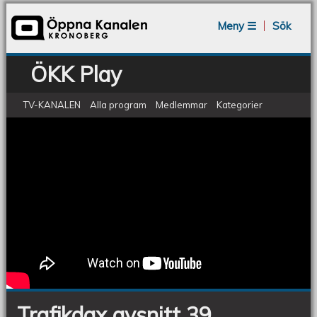
Jump to navigation
Meny ☰
Sök
ÖKK Play
TV-KANALEN
Alla program
Medlemmar
Kategorier
Trafikdax - Avsnitt 39
Trafikdax
avsnitt
39
Trafikdax avsnitt 39