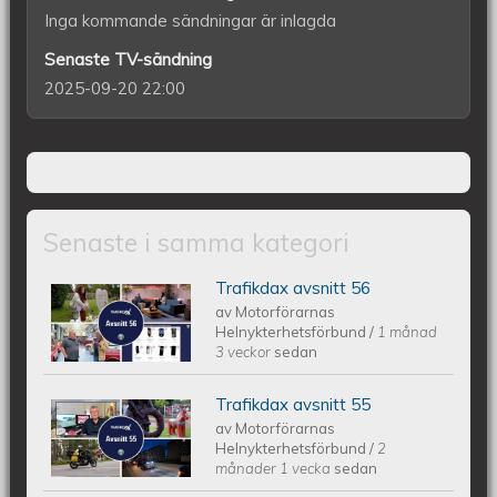
Inga kommande sändningar är inlagda
Senaste TV-sändning
2025-09-20 22:00
Senaste i samma kategori
Trafikdax avsnitt 56
Trafikdax - Avsnitt 56
av
Motorförarnas
Helnykterhetsförbund
/
1 månad
3 veckor
sedan
Trafikdax avsnitt 55
Trafikdax - Avsnitt 55
av
Motorförarnas
Helnykterhetsförbund
/
2
månader 1 vecka
sedan