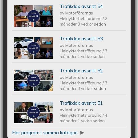
Trafikdax avsnitt 54
Trafikdax avsnitt 54
av
Motorförarnas
Helnykterhetsförbund
/
2
månader 3 veckor
sedan
Trafikdax avsnitt 53
Trafikdax - Avsnitt 53
av
Motorförarnas
Helnykterhetsförbund
/
3
månader 1 vecka
sedan
Trafikdax avsnitt 52
Trafikdax - Avsnitt 52
av
Motorförarnas
Helnykterhetsförbund
/
3
månader 3 veckor
sedan
Trafikdax avsnitt 51
Trafikdax - Avsnitt 51
av
Motorförarnas
Helnykterhetsförbund
/
4
månader 1 vecka
sedan
Fler program i samma kategori