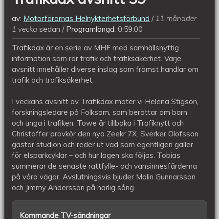
av:
Motorförarnas Helnykterhetsförbund
11 månader
1 vecka
sedan
Programlängd:
0:59:00
Trafikdax är en serie av MHF med samhällsnyttig
information som rör trafik och trafiksäkerhet. Varje
avsnitt innehåller diverse inslag som främst handlar om
trafik och trafiksäkerhet.
I veckans avsnitt av Trafikdax möter vi Helena Stigson,
forskningsledare på Folksam, som berättar om barn
och unga i trafiken. Towe är tillbaka i Trafiknytt och
Christoffer provkör den nya Zeekr 7X. Sverker Olofsson
gästar studion och reder ut vad som egentligen gäller
för elsparkcyklar – och hur lagen ska följas. Tobias
summerar de senaste rattfylle- och vansinnesfärderna
på våra vägar. Avslutningsvis bjuder Malin Gunnarsson
och Jimmy Andersson på härlig sång.
Kommande TV-sändningar