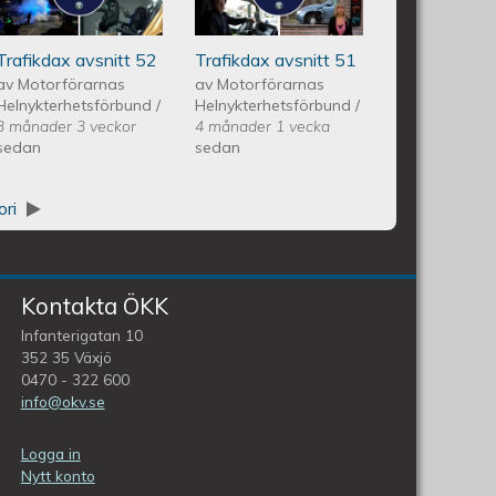
Avsnitt 51
Trafikdax avsnitt 52
Trafikdax avsnitt 51
av
Motorförarnas
av
Motorförarnas
Helnykterhetsförbund
/
Helnykterhetsförbund
/
3 månader 3 veckor
4 månader 1 vecka
sedan
sedan
ori
Kontakta ÖKK
Infanterigatan 10
352 35 Växjö
0470 - 322 600
info@okv.se
Logga in
Nytt konto