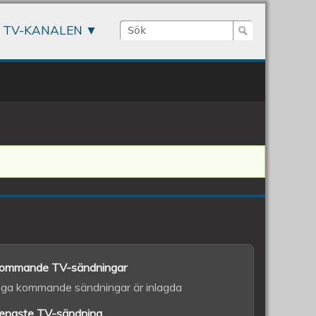
Sök
TV-KANALEN
Sökformulär
ommande TV-sändningar
nga kommande sändningar är inlagda
enaste TV-sändning