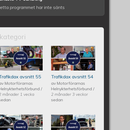
etta programmet har inte sänts
kategori
itt 56
Trafikdax - Avsnitt 55
Trafikdax avsnitt
54
Trafikdax avsnitt 55
Trafikdax avsnitt 54
av
Motorförarnas
av
Motorförarnas
Helnykterhetsförbund
/
Helnykterhetsförbund
/
2 månader 1 vecka
2 månader 3 veckor
sedan
sedan
itt 53
Trafikdax - Avsnitt 52
Trafikdax -