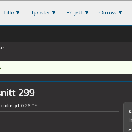
Jump to navigation
Titta
Tjänster
Projekt
Om oss
er
.
snitt 299
ramlängd:
0:28:05
K
I
S