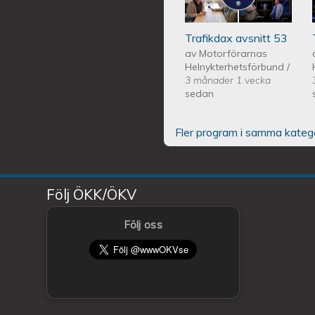
Trafikdax avsnitt 53
av
Motorförarnas
Helnykterhetsförbund
/
3 månader 1 vecka
sedan
Fler program i samma kateg
Följ ÖKK/ÖKV
Följ oss