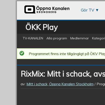
Gör TV
ÖKK Play
TV-KANALEN
Alla program
Medlemmar
Kategori
RixMix:
Programmet finns inte tillgängligt på ÖKV Play
Mitt
i
RixMix: Mitt i schack, av
schack,
avsnitt
av:
Mitt i schack, Öppna Kanalen Stockholm
Prog
299