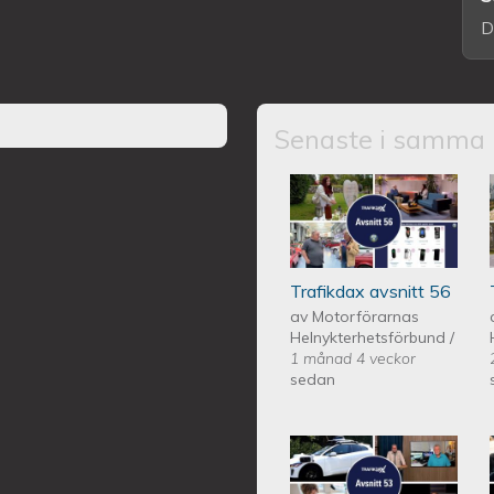
D
Senaste i samma 
Trafikdax - Avsn
Trafikdax avsnitt 56
av
Motorförarnas
Helnykterhetsförbund
/
1 månad 4 veckor
sedan
Trafikdax - Avsn