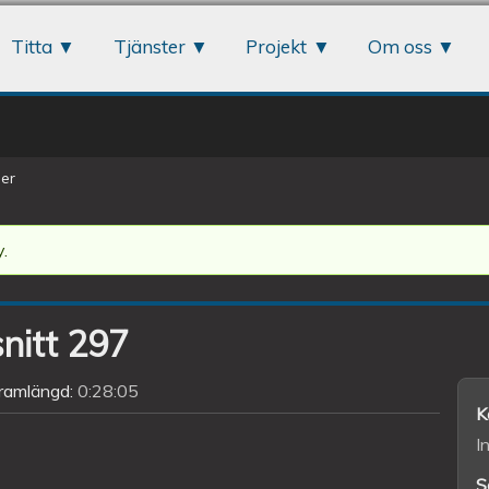
Jump to navigation
Titta
Tjänster
Projekt
Om oss
er
.
snitt 297
ramlängd:
0:28:05
K
I
S