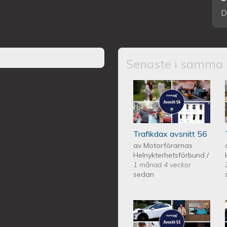
D
Senaste i samma 
Trafikdax - Avsn
Trafikdax avsnitt 56
av
Motorförarnas
Helnykterhetsförbund
/
1 månad 4 veckor
sedan
Trafikdax - Avsn