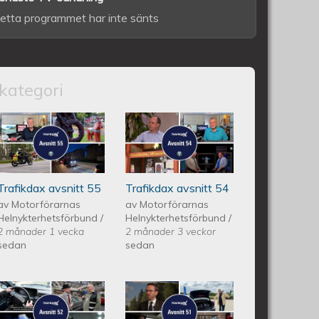
etta programmet har inte sänts
kategori
itt 56
Trafikdax - Avsnitt 55
Trafikdax avsnitt
54
Trafikdax avsnitt 55
Trafikdax avsnitt 54
av
Motorförarnas
av
Motorförarnas
Helnykterhetsförbund
/
Helnykterhetsförbund
/
2 månader 1 vecka
2 månader 3 veckor
sedan
sedan
itt 53
Trafikdax - Avsnitt 52
Trafikdax -