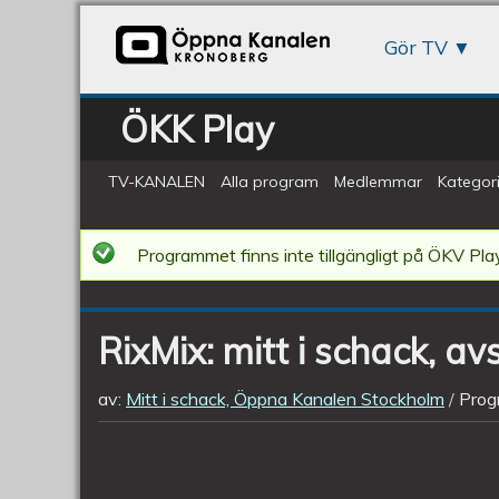
Gör TV
ÖKK Play
TV-KANALEN
Alla program
Medlemmar
Kategori
RixMix:
Programmet finns inte tillgängligt på ÖKV Play
mitt
i
RixMix: mitt i schack, av
schack,
avsnitt
av:
Mitt i schack, Öppna Kanalen Stockholm
Prog
297