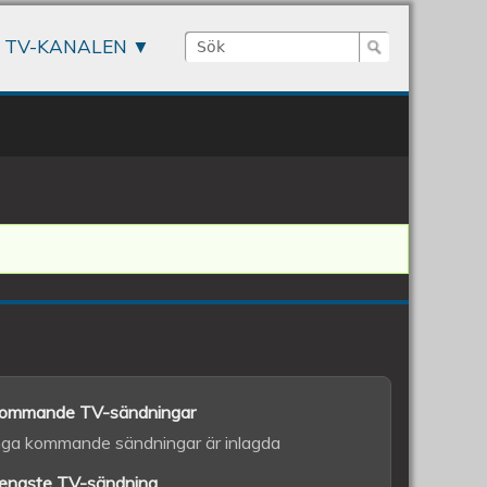
Sök
TV-KANALEN
Sökformulär
ommande TV-sändningar
nga kommande sändningar är inlagda
enaste TV-sändning