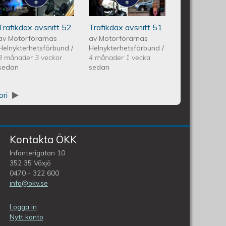
Avsnitt 51
Trafikdax avsnitt 52
Trafikdax avsnitt 51
av
Motorförarnas
av
Motorförarnas
Helnykterhetsförbund
/
Helnykterhetsförbund
/
3 månader 3 veckor
4 månader 1 vecka
sedan
sedan
ori
Kontakta ÖKK
Infanterigatan 10
352 35 Växjö
0470 - 322 600
info@okv.se
Logga in
Nytt konto