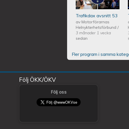
Trafikdax avsnitt 53
av
Motorförarnas
Helnykterhetsförbund
/
3 månader 1 vecka
sedan
Fler program i samma kateg
Följ ÖKK/ÖKV
Följ oss