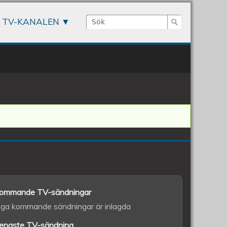
Sök
TV-KANALEN
Sökformulär
ommande TV-sändningar
nga kommande sändningar är inlagda
enaste TV-sändning