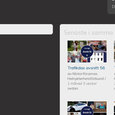
D
Senaste i samma 
Trafikdax - Avsn
Trafikdax avsnitt 56
av
Motorförarnas
Helnykterhetsförbund
/
1 månad 3 veckor
sedan
Trafikdax - Avsn