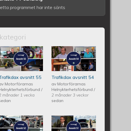
etta programmet har inte sänts
kategori
itt 56
Trafikdax - Avsnitt 55
Trafikdax avsnitt
54
Trafikdax avsnitt 55
Trafikdax avsnitt 54
av
Motorförarnas
av
Motorförarnas
Helnykterhetsförbund
/
Helnykterhetsförbund
/
2 månader 1 vecka
2 månader 3 veckor
sedan
sedan
itt 53
Trafikdax - Avsnitt 52
Trafikdax -