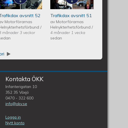
Avsnitt 51
Trafikdax avsnitt 52
Trafikdax avsnitt 51
av
Motorförarnas
av
Motorförarnas
Helnykterhetsförbund
/
Helnykterhetsförbund
/
3 månader 3 veckor
4 månader 1 vecka
sedan
sedan
ori
Kontakta ÖKK
Infanterigatan 10
352 35 Växjö
0470 - 322 600
info@okv.se
Logga in
Nytt konto