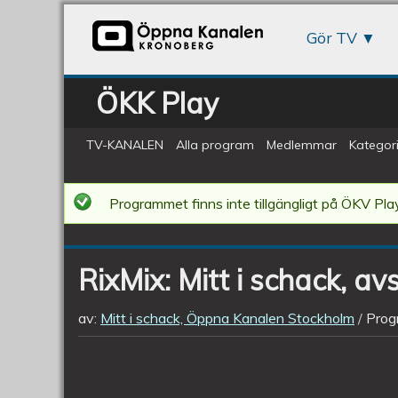
Gör TV
ÖKK Play
TV-KANALEN
Alla program
Medlemmar
Kategori
RixMix:
Programmet finns inte tillgängligt på ÖKV Play
Mitt
i
RixMix: Mitt i schack, av
schack,
avsnitt
av:
Mitt i schack, Öppna Kanalen Stockholm
Prog
285