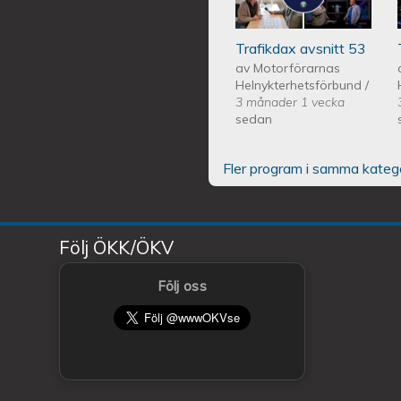
Trafikdax avsnitt 53
av
Motorförarnas
Helnykterhetsförbund
/
3 månader 1 vecka
sedan
Fler program i samma kateg
Följ ÖKK/ÖKV
Följ oss