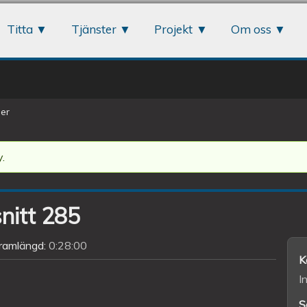
Jump to navigation
Titta
Tjänster
Projekt
Om oss
er
.
snitt 285
ramlängd:
0:28:00
K
I
S