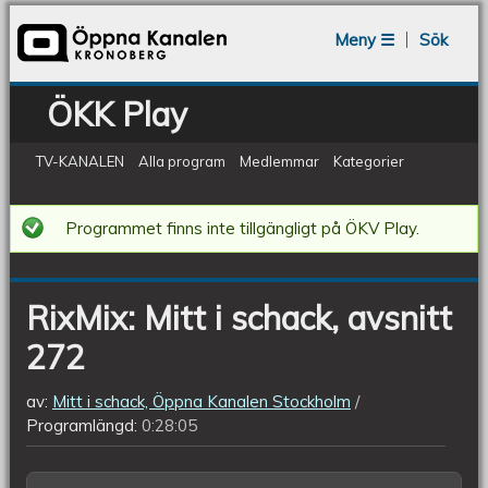
Jump to navigation
Meny ☰
Sök
ÖKK Play
TV-KANALEN
Alla program
Medlemmar
Kategorier
RixMix:
Programmet finns inte tillgängligt på ÖKV Play.
Mitt
i
RixMix: Mitt i schack, avsnitt
schack,
272
avsnitt
272
av:
Mitt i schack, Öppna Kanalen Stockholm
Programlängd:
0:28:05