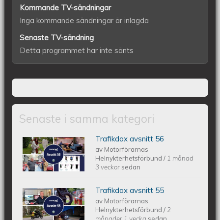
Kommande TV-sändningar
Inga kommande sändningar är inlagda
Senaste TV-sändning
Detta programmet har inte sänts
Senaste i samma kategori
Trafikdax avsnitt 56
Trafikdax - Avsnitt 56
av
Motorförarnas
Helnykterhetsförbund
/
1 månad
3 veckor
sedan
Trafikdax avsnitt 55
Trafikdax - Avsnitt 55
av
Motorförarnas
Helnykterhetsförbund
/
2
månader 1 vecka
sedan