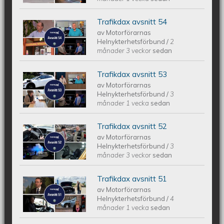
Trafikdax avsnitt 54
Trafikdax avsnitt 54
av
Motorförarnas
Helnykterhetsförbund
/
2
månader 3 veckor
sedan
Trafikdax avsnitt 53
Trafikdax - Avsnitt 53
av
Motorförarnas
Helnykterhetsförbund
/
3
månader 1 vecka
sedan
Trafikdax avsnitt 52
Trafikdax - Avsnitt 52
av
Motorförarnas
Helnykterhetsförbund
/
3
månader 3 veckor
sedan
Trafikdax avsnitt 51
Trafikdax - Avsnitt 51
av
Motorförarnas
Helnykterhetsförbund
/
4
månader 1 vecka
sedan