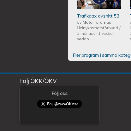
Trafikdax avsnitt 53
av
Motorförarnas
Helnykterhetsförbund
/
3 månader 1 vecka
sedan
Fler program i samma kateg
Följ ÖKK/ÖKV
Följ oss