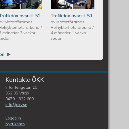
Avsnitt 51
Trafikdax avsnitt 52
Trafikdax avsnitt 51
av
Motorförarnas
av
Motorförarnas
Helnykterhetsförbund
/
Helnykterhetsförbund
/
3 månader 3 veckor
4 månader 1 vecka
sedan
sedan
ori
Kontakta ÖKK
Infanterigatan 10
352 35 Växjö
0470 - 322 600
info@okv.se
Logga in
Nytt konto