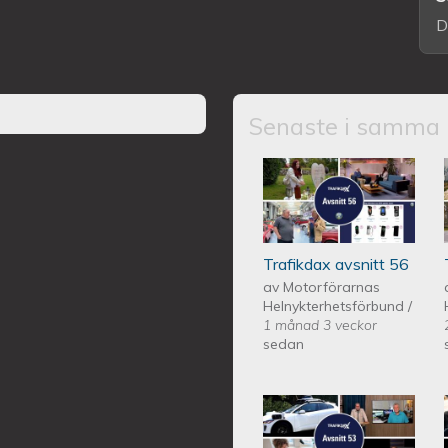
D
Senaste i samma 
Trafikdax - Avsn
Trafikdax avsnitt 56
av
Motorförarnas
Helnykterhetsförbund
/
1 månad 3 veckor
sedan
Trafikdax - Avsn