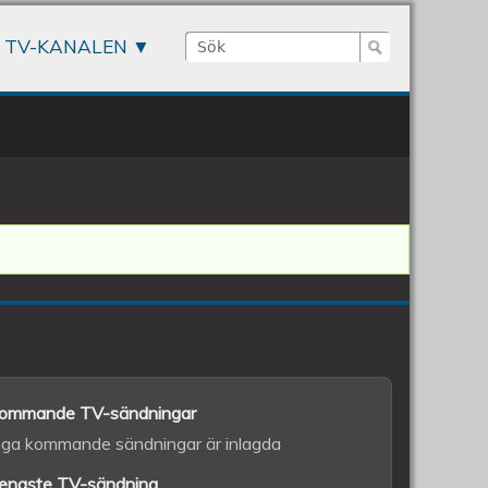
Sök
TV-KANALEN
Sökformulär
ommande TV-sändningar
nga kommande sändningar är inlagda
enaste TV-sändning