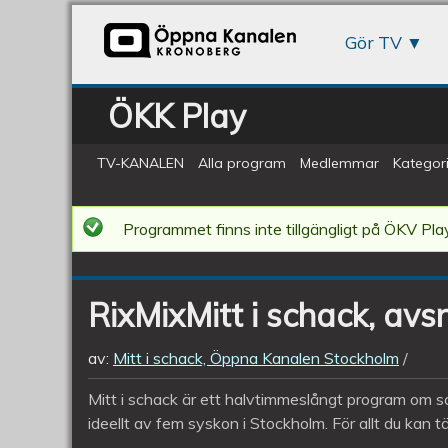
Gör TV
ÖKK Play
TV-KANALEN
Alla program
Medlemmar
Kategori
RixMixMitt
Programmet finns inte tillgängligt på ÖKV Play
i
schack,
RixMixMitt i schack, avs
avsnitt
330
av:
Mitt i schack, Öppna Kanalen Stockholm
Mitt i schack är ett halvtimmeslångt program om s
ideellt av fem syskon i Stockholm. För allt du kan tä