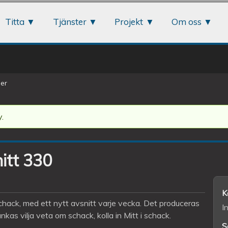
Jump to navigation
Titta
Tjänster
Projekt
Om oss
er
.
nitt 330
K
chack, med ett nytt avsnitt varje vecka. Det produceras
I
nkas vilja veta om schack, kolla in Mitt i schack.
S