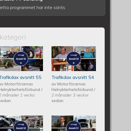
etta programmet har inte sänts
kategori
itt 56
Trafikdax - Avsnitt 55
Trafikdax avsnitt
54
Trafikdax avsnitt 55
Trafikdax avsnitt 54
av
Motorförarnas
av
Motorförarnas
Helnykterhetsförbund
/
Helnykterhetsförbund
/
2 månader 1 vecka
2 månader 3 veckor
sedan
sedan
itt 53
Trafikdax - Avsnitt 52
Trafikdax -