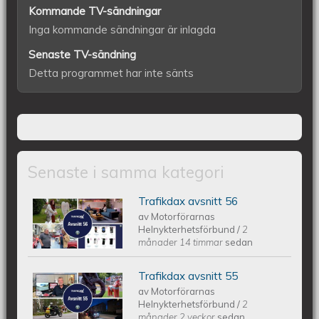
Kommande TV-sändningar
Inga kommande sändningar är inlagda
Senaste TV-sändning
Detta programmet har inte sänts
Senaste i samma kategori
Trafikdax avsnitt 56
Trafikdax - Avsnitt 56
av
Motorförarnas
Helnykterhetsförbund
/
2
månader 14 timmar
sedan
Trafikdax avsnitt 55
Trafikdax - Avsnitt 55
av
Motorförarnas
Helnykterhetsförbund
/
2
månader 2 veckor
sedan