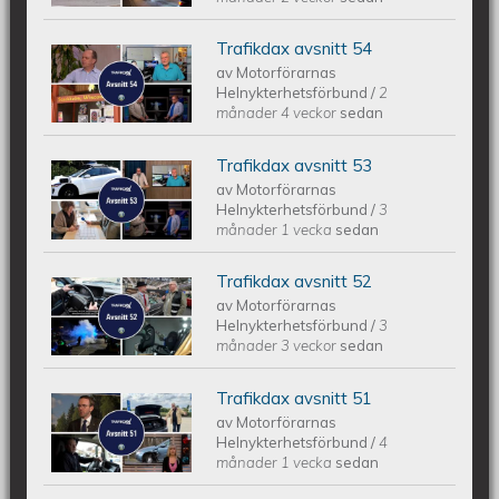
Trafikdax avsnitt 54
Trafikdax avsnitt 54
av
Motorförarnas
Helnykterhetsförbund
/
2
månader 4 veckor
sedan
Trafikdax avsnitt 53
Trafikdax - Avsnitt 53
av
Motorförarnas
Helnykterhetsförbund
/
3
månader 1 vecka
sedan
Trafikdax avsnitt 52
Trafikdax - Avsnitt 52
av
Motorförarnas
Helnykterhetsförbund
/
3
månader 3 veckor
sedan
Trafikdax avsnitt 51
Trafikdax - Avsnitt 51
av
Motorförarnas
Helnykterhetsförbund
/
4
månader 1 vecka
sedan