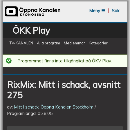
Jump to navigation
Meny ☰
Sök
ÖKK Play
TV-KANALEN
Alla program
Medlemmar
Kategorier
RixMix:
Programmet finns inte tillgängligt på ÖKV Play.
Mitt
i
RixMix: Mitt i schack, avsnitt
schack,
275
avsnitt
275
av:
Mitt i schack, Öppna Kanalen Stockholm
Programlängd:
0:28:05