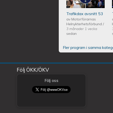
Trafikdax avsnitt 53
av
Motorförarnas
Helnykterhetsförbund
/
3 månader 1 vecka
sedan
Fler program i samma kateg
Följ ÖKK/ÖKV
Följ oss