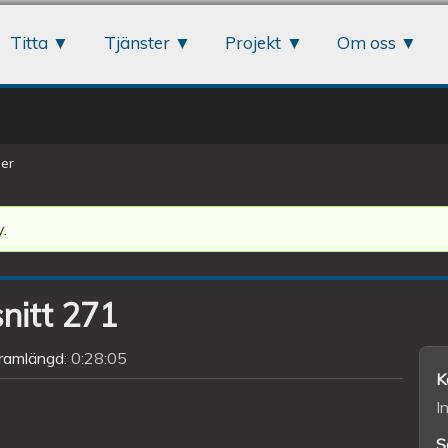
Jump to navigation
Titta
Tjänster
Projekt
Om oss
er
.
snitt 271
ramlängd:
0:28:05
K
I
S