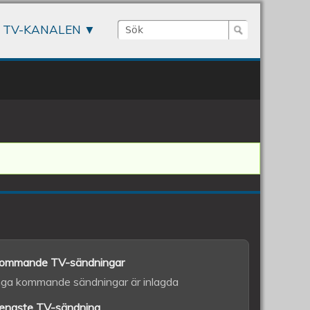
Sök
TV-KANALEN
Sökformulär
ommande TV-sändningar
nga kommande sändningar är inlagda
enaste TV-sändning