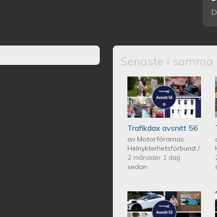
D
Senaste i samma 
Trafikdax - Avsn
Trafikdax avsnitt 56
av
Motorförarnas
Helnykterhetsförbund
/
2 månader 1 dag
sedan
Trafikdax - Avsn