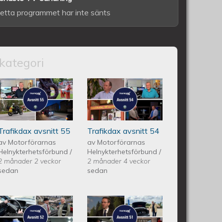
etta programmet har inte sänts
kategori
itt 56
Trafikdax - Avsnitt 55
Trafikdax avsnitt
54
Trafikdax avsnitt 55
Trafikdax avsnitt 54
av
Motorförarnas
av
Motorförarnas
Helnykterhetsförbund
/
Helnykterhetsförbund
/
2 månader 2 veckor
2 månader 4 veckor
sedan
sedan
itt 53
Trafikdax - Avsnitt 52
Trafikdax -