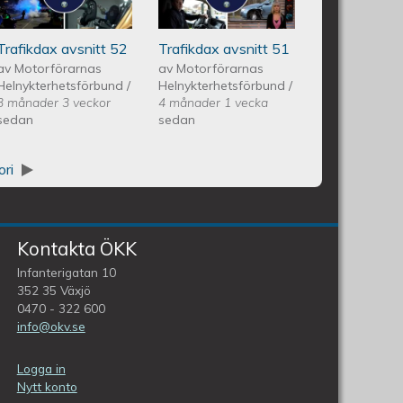
Avsnitt 51
Trafikdax avsnitt 52
Trafikdax avsnitt 51
av
Motorförarnas
av
Motorförarnas
Helnykterhetsförbund
/
Helnykterhetsförbund
/
3 månader 3 veckor
4 månader 1 vecka
sedan
sedan
ori
Kontakta ÖKK
Infanterigatan 10
352 35 Växjö
0470 - 322 600
info@okv.se
Logga in
Nytt konto