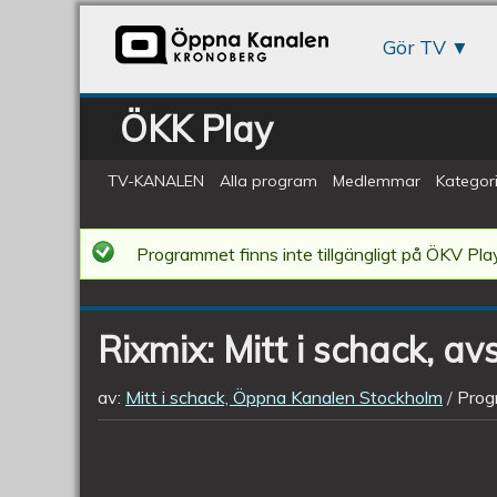
Gör TV
ÖKK Play
TV-KANALEN
Alla program
Medlemmar
Kategori
Rixmix:
Programmet finns inte tillgängligt på ÖKV Play
Mitt
i
Rixmix: Mitt i schack, av
schack,
avsnitt
av:
Mitt i schack, Öppna Kanalen Stockholm
Prog
271