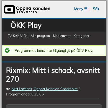
Jump to navigation
Meny ☰
Sök
ÖKK Play
TV-KANALEN
Alla program
Medlemmar
Kategorier
Rixmix:
Programmet finns inte tillgängligt på ÖKV Play.
Mitt
i
Rixmix: Mitt i schack, avsnitt
schack,
270
avsnitt
270
av:
Mitt i schack, Öppna Kanalen Stockholm
Programlängd:
0:28:05