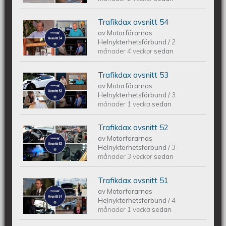
Trafikdax avsnitt 54
Trafikdax avsnitt 54
av
Motorförarnas
Helnykterhetsförbund
/
2
månader 4 veckor
sedan
Trafikdax avsnitt 53
Trafikdax - Avsnitt 53
av
Motorförarnas
Helnykterhetsförbund
/
3
månader 1 vecka
sedan
Trafikdax avsnitt 52
Trafikdax - Avsnitt 52
av
Motorförarnas
Helnykterhetsförbund
/
3
månader 3 veckor
sedan
Trafikdax avsnitt 51
Trafikdax - Avsnitt 51
av
Motorförarnas
Helnykterhetsförbund
/
4
månader 1 vecka
sedan