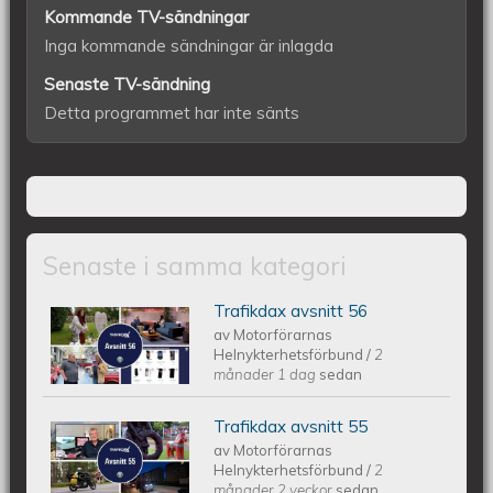
Kommande TV-sändningar
Inga kommande sändningar är inlagda
Senaste TV-sändning
Detta programmet har inte sänts
Senaste i samma kategori
Trafikdax avsnitt 56
Trafikdax - Avsnitt 56
av
Motorförarnas
Helnykterhetsförbund
/
2
månader 1 dag
sedan
Trafikdax avsnitt 55
Trafikdax - Avsnitt 55
av
Motorförarnas
Helnykterhetsförbund
/
2
månader 2 veckor
sedan