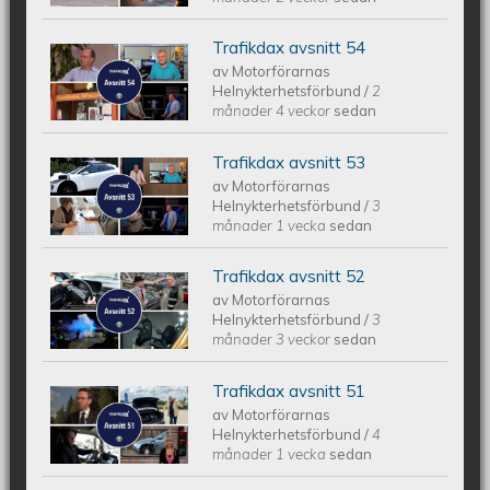
Trafikdax avsnitt 54
Trafikdax avsnitt 54
av
Motorförarnas
Helnykterhetsförbund
/
2
månader 4 veckor
sedan
Trafikdax avsnitt 53
Trafikdax - Avsnitt 53
av
Motorförarnas
Helnykterhetsförbund
/
3
månader 1 vecka
sedan
Trafikdax avsnitt 52
Trafikdax - Avsnitt 52
av
Motorförarnas
Helnykterhetsförbund
/
3
månader 3 veckor
sedan
Trafikdax avsnitt 51
Trafikdax - Avsnitt 51
av
Motorförarnas
Helnykterhetsförbund
/
4
månader 1 vecka
sedan