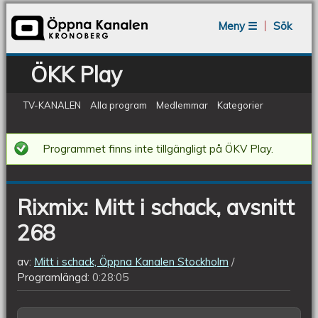
Jump to navigation
Meny ☰
Sök
ÖKK Play
TV-KANALEN
Alla program
Medlemmar
Kategorier
Rixmix:
Programmet finns inte tillgängligt på ÖKV Play.
Mitt
i
Rixmix: Mitt i schack, avsnitt
schack,
268
avsnitt
268
av:
Mitt i schack, Öppna Kanalen Stockholm
Programlängd:
0:28:05