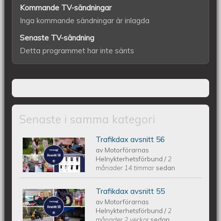
Kommande TV-sändningar
Inga kommande sändningar är inlagda
Senaste TV-sändning
Detta programmet har inte sänts
Senaste i samma kategori
Trafikdax avsnitt 56
Trafikdax - Avsnitt 56
av
Motorförarnas
Helnykterhetsförbund
/
2
månader 14 timmar
sedan
Trafikdax avsnitt 55
Trafikdax - Avsnitt 55
av
Motorförarnas
Helnykterhetsförbund
/
2
månader 2 veckor
sedan