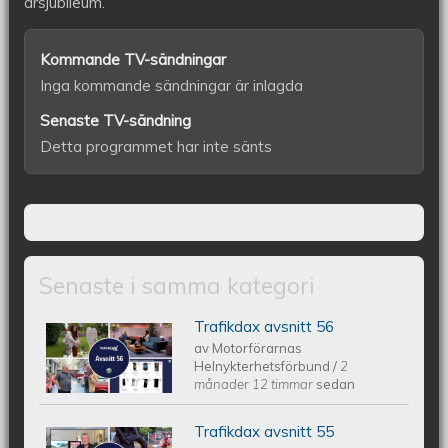
årsjubileum.
Kommande TV-sändningar
Inga kommande sändningar är inlagda
Senaste TV-sändning
Detta programmet har inte sänts
Senaste i samma kategori
Trafikdax avsnitt 56
Trafikdax - Avsnitt 56
av
Motorförarnas
Helnykterhetsförbund
/
2
månader 12 timmar
sedan
Trafikdax avsnitt 55