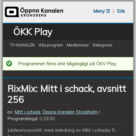
Jump to navigation
Meny ☰
Sök
ÖKK Play
TV-KANALEN
Alla program
Medlemmar
Kategorier
RixMix:
Programmet finns inte tillgängligt på ÖKV Play.
Mitt
i
RixMix: Mitt i schack, avsnitt
schack,
256
avsnitt
256
av:
Mitt i schack, Öppna Kanalen Stockholm
Programlängd:
0:28:00
Jubileumsavsnitt, med anledning av Mitt i schacks 5-