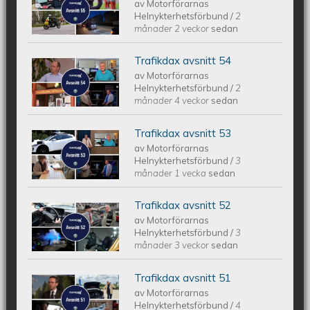
Trafikdax - Avsnitt 55
av
Motorförarnas
Helnykterhetsförbund
/
2
månader 2 veckor
sedan
Trafikdax avsnitt 54
Trafikdax avsnitt 54
av
Motorförarnas
Helnykterhetsförbund
/
2
månader 4 veckor
sedan
Trafikdax avsnitt 53
Trafikdax - Avsnitt 53
av
Motorförarnas
Helnykterhetsförbund
/
3
månader 1 vecka
sedan
Trafikdax avsnitt 52
Trafikdax - Avsnitt 52
av
Motorförarnas
Helnykterhetsförbund
/
3
månader 3 veckor
sedan
Trafikdax avsnitt 51
Trafikdax - Avsnitt 51
av
Motorförarnas
Helnykterhetsförbund
/
4