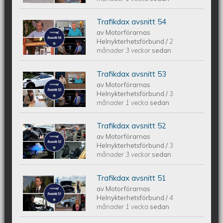
Trafikdax avsnitt 54
Trafikdax avsnitt 54
av
Motorförarnas
Helnykterhetsförbund
/
2
månader 3 veckor
sedan
Trafikdax avsnitt 53
Trafikdax - Avsnitt 53
av
Motorförarnas
Helnykterhetsförbund
/
3
månader 1 vecka
sedan
Trafikdax avsnitt 52
Trafikdax - Avsnitt 52
av
Motorförarnas
Helnykterhetsförbund
/
3
månader 3 veckor
sedan
Trafikdax avsnitt 51
Trafikdax - Avsnitt 51
av
Motorförarnas
Helnykterhetsförbund
/
4
månader 1 vecka
sedan