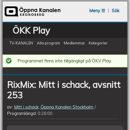
Jump to navigation
Meny ☰
Sök
ÖKK Play
TV-KANALEN
Alla program
Medlemmar
Kategorier
RixMix:
Programmet finns inte tillgängligt på ÖKV Play.
Mitt
i
RixMix: Mitt i schack, avsnitt
schack,
253
avsnitt
253
av:
Mitt i schack, Öppna Kanalen Stockholm
Programlängd:
0:28:00