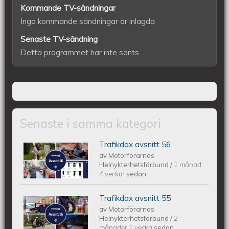
Kommande TV-sändningar
Inga kommande sändningar är inlagda
Senaste TV-sändning
Detta programmet har inte sänts
Senaste i samma kategori
Trafikdax avsnitt 56
Trafikdax - Avsnitt 56
av
Motorförarnas
Helnykterhetsförbund
/
1 månad
4 veckor
sedan
Trafikdax avsnitt 55
Trafikdax - Avsnitt 55
av
Motorförarnas
Helnykterhetsförbund
/
2
månader 1 vecka
sedan