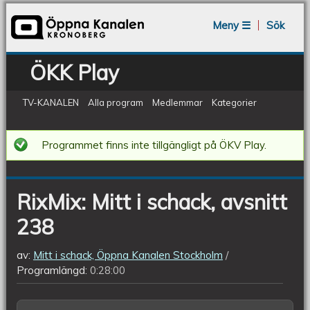
Jump to navigation
Meny ☰
Sök
ÖKK Play
TV-KANALEN
Alla program
Medlemmar
Kategorier
RixMix:
Programmet finns inte tillgängligt på ÖKV Play.
Mitt
i
RixMix: Mitt i schack, avsnitt
schack,
238
avsnitt
238
av:
Mitt i schack, Öppna Kanalen Stockholm
Programlängd:
0:28:00