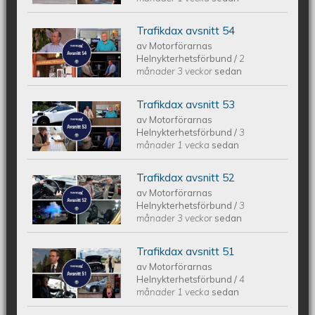
Trafikdax avsnitt 54
Trafikdax avsnitt 54
av
Motorförarnas
Helnykterhetsförbund
/
2
månader 3 veckor
sedan
Trafikdax avsnitt 53
Trafikdax - Avsnitt 53
av
Motorförarnas
Helnykterhetsförbund
/
3
månader 1 vecka
sedan
Trafikdax avsnitt 52
Trafikdax - Avsnitt 52
av
Motorförarnas
Helnykterhetsförbund
/
3
månader 3 veckor
sedan
Trafikdax avsnitt 51
Trafikdax - Avsnitt 51
av
Motorförarnas
Helnykterhetsförbund
/
4
månader 1 vecka
sedan