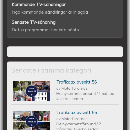
Kommande TV-sändningar
Inga kommande sändningar är inlagda
Senaste TV-sändning
Detta programmet har inte sänts
Senaste i samma kategori
Trafikdax avsnitt 56
Trafikdax - Avsnitt 56
av
Motorförarnas
Helnykterhetsförbund
/
1 månad
4 veckor
sedan
Trafikdax avsnitt 55
Trafikdax - Avsnitt 55
av
Motorförarnas
Helnykterhetsförbund
/
2
månader 1 vecka
sedan