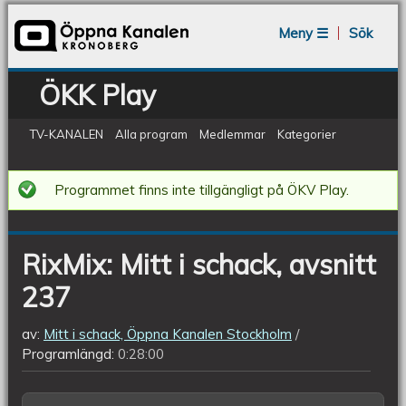
Jump to navigation
Meny ☰
Sök
ÖKK Play
TV-KANALEN
Alla program
Medlemmar
Kategorier
RixMix:
Programmet finns inte tillgängligt på ÖKV Play.
Mitt
i
RixMix: Mitt i schack, avsnitt
schack,
237
avsnitt
237
av:
Mitt i schack, Öppna Kanalen Stockholm
Programlängd:
0:28:00