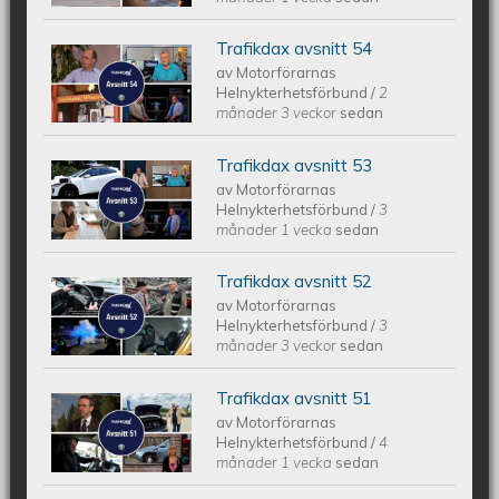
Trafikdax avsnitt 54
Trafikdax avsnitt 54
av
Motorförarnas
Helnykterhetsförbund
/
2
månader 3 veckor
sedan
Trafikdax avsnitt 53
Trafikdax - Avsnitt 53
av
Motorförarnas
Helnykterhetsförbund
/
3
månader 1 vecka
sedan
Trafikdax avsnitt 52
Trafikdax - Avsnitt 52
av
Motorförarnas
Helnykterhetsförbund
/
3
månader 3 veckor
sedan
Trafikdax avsnitt 51
Trafikdax - Avsnitt 51
av
Motorförarnas
Helnykterhetsförbund
/
4
månader 1 vecka
sedan