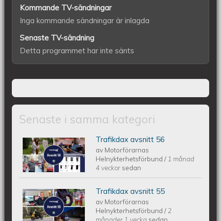
Kommande TV-sändningar
Inga kommande sändningar är inlagda
Senaste TV-sändning
Detta programmet har inte sänts
Senaste i samma kategori
Trafikdax avsnitt 56
Trafikdax - Avsnitt 56
av
Motorförarnas
Helnykterhetsförbund
/
1 månad
4 veckor
sedan
Trafikdax avsnitt 55
Trafikdax - Avsnitt 55
av
Motorförarnas
Helnykterhetsförbund
/
2
månader 1 vecka
sedan