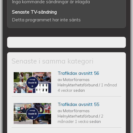
Inga kommande sändningar är inlagda
Senaste TV-sändning
Detta programmet har inte sänts
Senaste i samma kategori
Trafikdax avsnitt 56
Trafikdax - Avsnitt 56
av
Motorförarnas
Helnykterhetsförbund
/
1 månad
4 veckor
sedan
Trafikdax avsnitt 55
Trafikdax - Avsnitt 55
av
Motorförarnas
Helnykterhetsförbund
/
2
månader 1 vecka
sedan