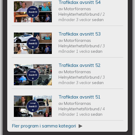
Trafikdax avsnitt 54
Trafikdax avsnitt 54
av
Motorförarnas
Helnykterhetsförbund
/
2
månader 3 veckor
sedan
Trafikdax avsnitt 53
Trafikdax - Avsnitt 53
av
Motorförarnas
Helnykterhetsförbund
/
3
månader 1 vecka
sedan
Trafikdax avsnitt 52
Trafikdax - Avsnitt 52
av
Motorförarnas
Helnykterhetsförbund
/
3
månader 3 veckor
sedan
Trafikdax avsnitt 51
Trafikdax - Avsnitt 51
av
Motorförarnas
Helnykterhetsförbund
/
4
månader 1 vecka
sedan
Fler program i samma kategori