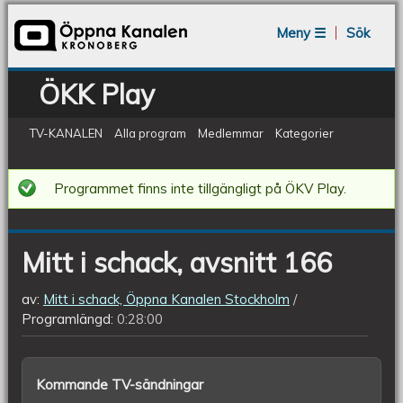
Jump to navigation
Meny ☰
Sök
ÖKK Play
TV-KANALEN
Alla program
Medlemmar
Kategorier
Mitt
Programmet finns inte tillgängligt på ÖKV Play.
i
schack,
Mitt i schack, avsnitt 166
avsnitt
166
av:
Mitt i schack, Öppna Kanalen Stockholm
Programlängd:
0:28:00
Kommande TV-sändningar