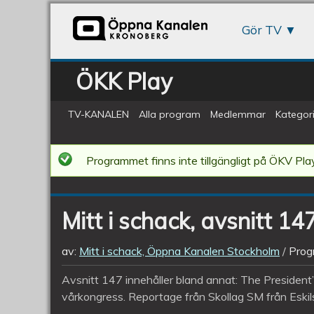
Gör TV
ÖKK Play
TV-KANALEN
Alla program
Medlemmar
Kategori
Mitt
Programmet finns inte tillgängligt på ÖKV Play
i
schack,
Mitt i schack, avsnitt 14
avsnitt
147
av:
Mitt i schack, Öppna Kanalen Stockholm
Prog
Avsnitt 147 innehåller bland annat: The President
vårkongress. Reportage från Skollag SM från Eskils