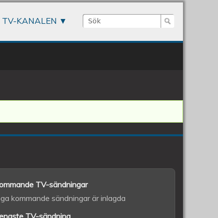
Sök
TV-KANALEN
Sökformulär
ommande TV-sändningar
nga kommande sändningar är inlagda
enaste TV-sändning