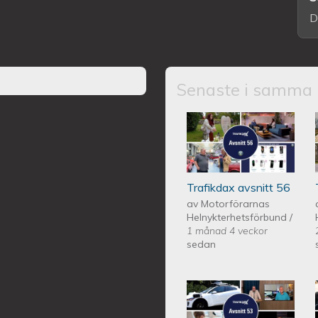
D
Senaste i samma 
Trafikdax - Avsn
Trafikdax avsnitt 56
av
Motorförarnas
Helnykterhetsförbund
/
1 månad 4 veckor
sedan
Trafikdax - Avsn