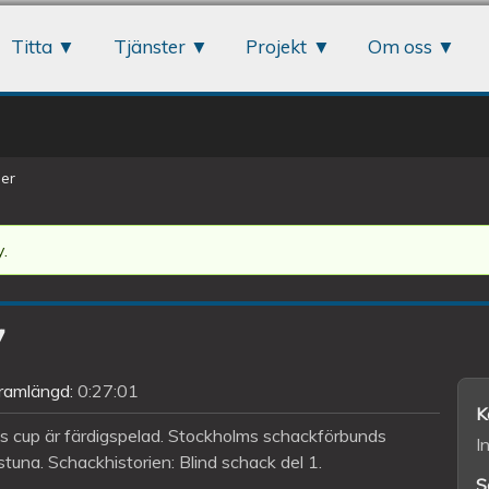
Jump to navigation
Titta
Tjänster
Projekt
Om oss
er
.
7
ramlängd:
0:27:01
K
’s cup är färdigspelad. Stockholms schackförbunds
I
tuna. Schackhistorien: Blind schack del 1.
S