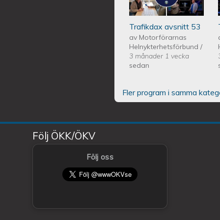
Trafikdax avsnitt 53
av
Motorförarnas
Helnykterhetsförbund
/
3 månader 1 vecka
sedan
Fler program i samma kateg
Följ ÖKK/ÖKV
Följ oss