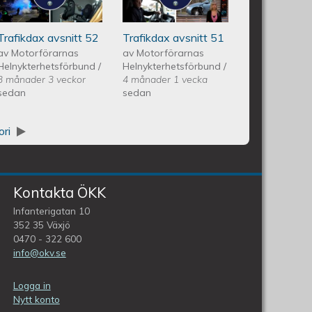
Avsnitt 51
Trafikdax avsnitt 52
Trafikdax avsnitt 51
av
Motorförarnas
av
Motorförarnas
Helnykterhetsförbund
/
Helnykterhetsförbund
/
3 månader 3 veckor
4 månader 1 vecka
sedan
sedan
ori
Kontakta ÖKK
Infanterigatan 10
352 35 Växjö
0470 - 322 600
info@okv.se
Logga in
Nytt konto