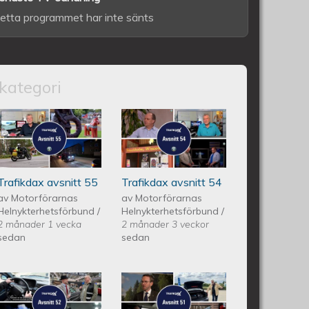
etta programmet har inte sänts
kategori
itt 56
Trafikdax - Avsnitt 55
Trafikdax avsnitt
54
Trafikdax avsnitt 55
Trafikdax avsnitt 54
av
Motorförarnas
av
Motorförarnas
Helnykterhetsförbund
/
Helnykterhetsförbund
/
2 månader 1 vecka
2 månader 3 veckor
sedan
sedan
itt 53
Trafikdax - Avsnitt 52
Trafikdax -