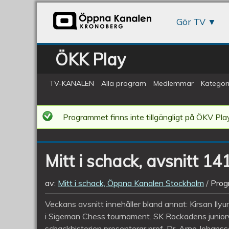
Gör TV
ÖKK Play
TV-KANALEN
Alla program
Medlemmar
Kategori
Mitt
Programmet finns inte tillgängligt på ÖKV Play
i
schack,
Mitt i schack, avsnitt 14
avsnitt
141
av:
Mitt i schack, Öppna Kanalen Stockholm
Prog
Veckans avsnitt innehåller bland annat: Kirsan Il
i Sigeman Chess tournament. SK Rockadens juniorv
schackhistorien presenterar prof. Dr. Arne Johans