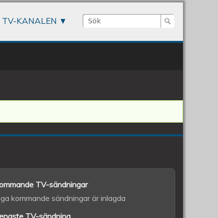
Sök
TV-KANALEN
Sökformulär
ommande TV-sändningar
nga kommande sändningar är inlagda
enaste TV-sändning