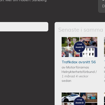
D
Senaste i samma 
Trafikdax - Avsn
Trafikdax avsnitt 56
av
Motorförarnas
Helnykterhetsförbund
/
1 månad 4 veckor
sedan
Trafikdax - Avsn