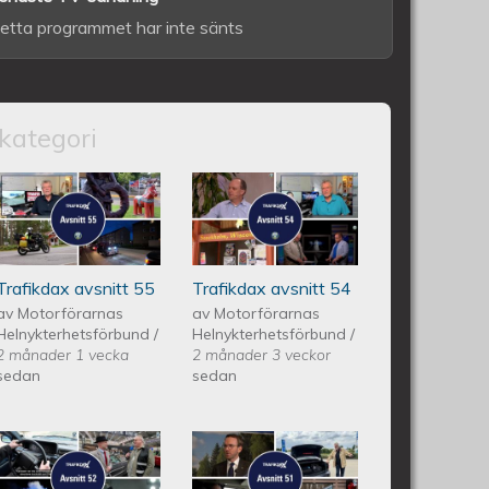
etta programmet har inte sänts
kategori
itt 56
Trafikdax - Avsnitt 55
Trafikdax avsnitt
54
Trafikdax avsnitt 55
Trafikdax avsnitt 54
av
Motorförarnas
av
Motorförarnas
Helnykterhetsförbund
/
Helnykterhetsförbund
/
2 månader 1 vecka
2 månader 3 veckor
sedan
sedan
itt 53
Trafikdax - Avsnitt 52
Trafikdax -