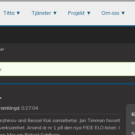
Jump to navigation
Titta
Tjänster
Projekt
Om oss
er
.
1
ramlängd:
0:27:04
K
yumzhinov and Bessel Kok samarbetar. Jan Timman favorit
I
erksamhet. Anand är nr 1 på den nya FIDE ELO listan. I
S
son: Mer om Robert Sahlberg.