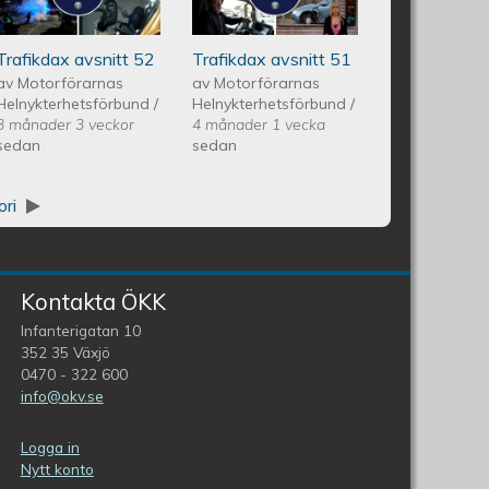
Avsnitt 51
Trafikdax avsnitt 52
Trafikdax avsnitt 51
av
Motorförarnas
av
Motorförarnas
Helnykterhetsförbund
/
Helnykterhetsförbund
/
3 månader 3 veckor
4 månader 1 vecka
sedan
sedan
ori
Kontakta ÖKK
Infanterigatan 10
352 35 Växjö
0470 - 322 600
info@okv.se
Logga in
Nytt konto