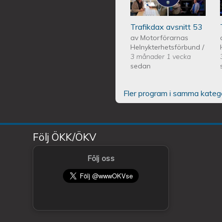
Trafikdax avsnitt 53
av
Motorförarnas
Helnykterhetsförbund
/
3 månader 1 vecka
sedan
Fler program i samma kateg
Följ ÖKK/ÖKV
Följ oss