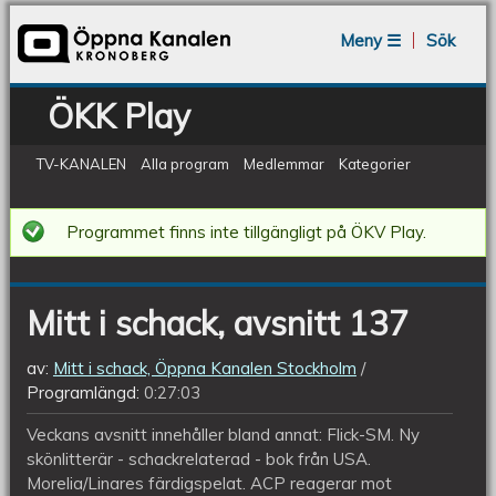
Jump to navigation
Meny ☰
Sök
ÖKK Play
TV-KANALEN
Alla program
Medlemmar
Kategorier
Mitt
Programmet finns inte tillgängligt på ÖKV Play.
i
schack,
Mitt i schack, avsnitt 137
avsnitt
137
av:
Mitt i schack, Öppna Kanalen Stockholm
Programlängd:
0:27:03
Veckans avsnitt innehåller bland annat: Flick-SM. Ny
skönlitterär - schackrelaterad - bok från USA.
Morelia/Linares färdigspelat. ACP reagerar mot