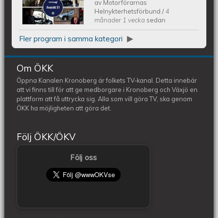
Trafikdax - Avsnitt 51
av
Motorförarnas
Helnykterhetsförbund
/
4
månader 1 vecka
sedan
Fler program i samma kategori
Om ÖKK
Öppna Kanalen Kronoberg är folkets TV-kanal. Detta innebär
att vi finns till för att ge medborgare i Kronoberg och Växjö en
plattform att få uttrycka sig. Alla som vill göra TV, ska genom
ÖKK ha möjligheten att göra det.
Följ ÖKK/ÖKV
Följ oss