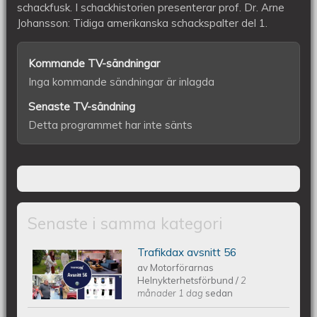
schackfusk. I schackhistorien presenterar prof. Dr. Arne
Johansson: Tidiga amerikanska schackspalter del 1.
Kommande TV-sändningar
Inga kommande sändningar är inlagda
Senaste TV-sändning
Detta programmet har inte sänts
Senaste i samma kategori
Trafikdax avsnitt 56
Trafikdax - Avsnitt 56
av
Motorförarnas
Helnykterhetsförbund
/
2
månader 1 dag
sedan