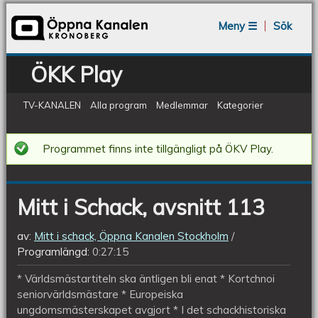
Jump to navigation
Meny ☰
Sök
ÖKK Play
TV-KANALEN
Alla program
Medlemmar
Kategorier
Mitt
Programmet finns inte tillgängligt på ÖKV Play.
i
Schack,
Mitt i Schack, avsnitt 113
avsnitt
113
av:
Mitt i schack, Öppna Kanalen Stockholm
Programlängd:
0:27:15
* Världsmästartiteln ska äntligen bli enat * Kortchnoi
seniorvärldsmästare * Europeiska
ungdomsmästerskapet avgjort * I det schackhistoriska