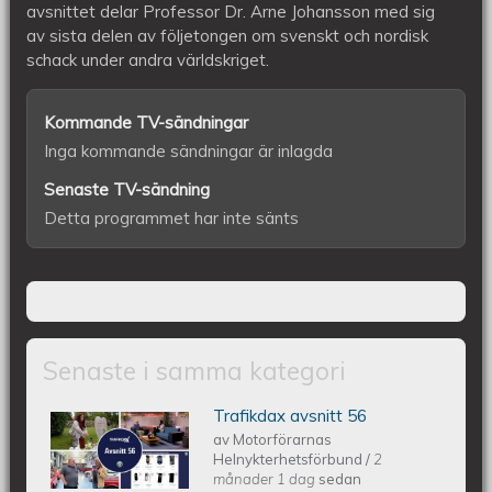
avsnittet delar Professor Dr. Arne Johansson med sig
av sista delen av följetongen om svenskt och nordisk
schack under andra världskriget.
Kommande TV-sändningar
Inga kommande sändningar är inlagda
Senaste TV-sändning
Detta programmet har inte sänts
Senaste i samma kategori
Trafikdax avsnitt 56
Trafikdax - Avsnitt 56
av
Motorförarnas
Helnykterhetsförbund
/
2
månader 1 dag
sedan