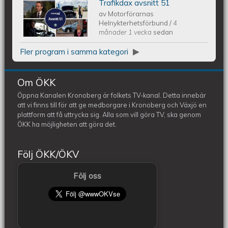
Trafikdax avsnitt 51
Trafikdax - Avsnitt 51
av
Motorförarnas
Helnykterhetsförbund
/
4
månader 1 vecka
sedan
Fler program i samma kategori
Om ÖKK
Öppna Kanalen Kronoberg är folkets TV-kanal. Detta innebär
att vi finns till för att ge medborgare i Kronoberg och Växjö en
plattform att få uttrycka sig. Alla som vill göra TV, ska genom
ÖKK ha möjligheten att göra det.
Följ ÖKK/ÖKV
Följ oss