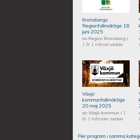
Kronobergs
Regionfullmäktige 18
juni 2025
av
Region Kronoberg
/
1 år 1 månad
sedan
Växjös kommunf
Växjö
kommunfullmäktige
20 maj 2025
av
Växjö kommun
/
1
år 2 månader
sedan
Fler program i samma kateg