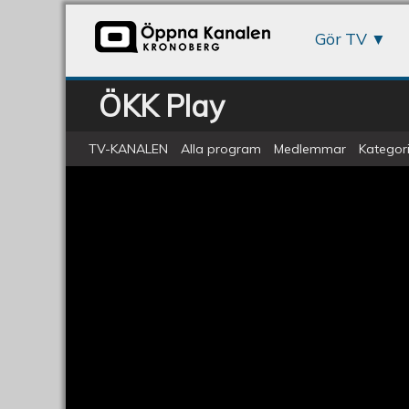
Gör TV
ÖKK Play
TV-KANALEN
Alla program
Medlemmar
Kategori
ÖKV Play - Åsa Romson besöker 
Miljöpartiets
Åsa
Romson
besöker
Växjö