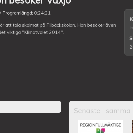
Programlängd:
0:24:21
K
ör att tala skolmat på Pilbäckskolan. Hon besöker även
I
et viktiga "Klimatvalet 2014".
S
2
Senaste i samma 
Kronobergs regio