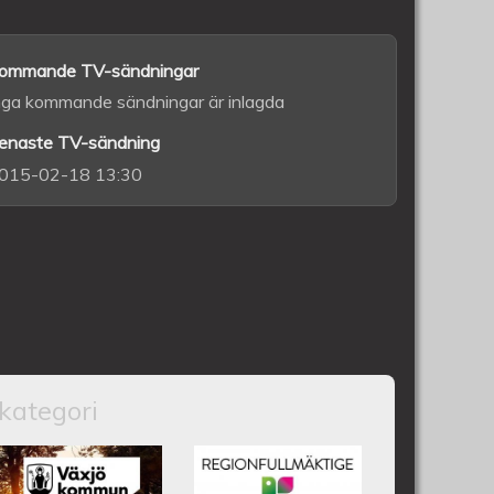
ommande TV-sändningar
nga kommande sändningar är inlagda
enaste TV-sändning
015-02-18 13:30
kategori
nfullmäktige 18 juni 2025
Växjös kommunfullmäktige 17
Kronobergs