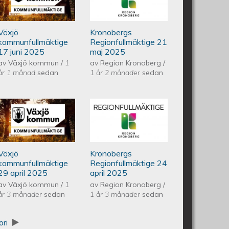
juni 2025
regionfullmäktige
Växjö
Kronobergs
21 maj 2025
kommunfullmäktige
Regionfullmäktige 21
17 juni 2025
maj 2025
av
Växjö kommun
/
1
av
Region Kronoberg
/
år 1 månad
sedan
1 år 2 månader
sedan
ullmäktige 20 maj 2025
Växjös kommunfullmäktige 29
Kronobergs
april 2025
regionfullmäktige
Växjö
Kronobergs
24 april 2025
kommunfullmäktige
Regionfullmäktige 24
29 april 2025
april 2025
av
Växjö kommun
/
1
av
Region Kronoberg
/
år 3 månader
sedan
1 år 3 månader
sedan
ori