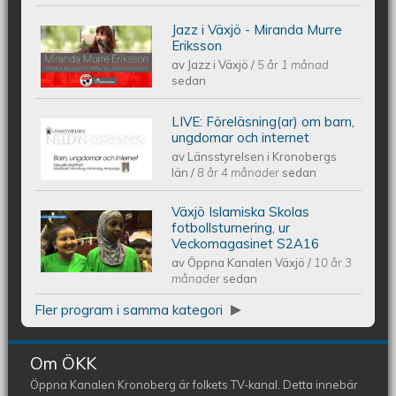
Jazz i Växjö - Miranda Murre
Jazz i Växjö - Miranda Murre Eriksson
Eriksson
av
Jazz i Växjö
/
5 år 1 månad
sedan
LIVE: Föreläsning(ar) om barn,
Länsstyrelsen I Kronobergs län:
ungdomar och internet
av
Länsstyrelsen i Kronobergs
föreläsningar om barn, ungdomar
län
/
8 år 4 månader
sedan
Växjö Islamiska Skolas
och internet
Växjö Islamiska Skolas
fotbollsturnering, ur
Veckomagasinet S2A16
av
Öppna Kanalen Växjö
/
10 år 3
fotbollsturnering, ur Veckomagasinet
månader
sedan
S2A16
Fler program i samma kategori
Om ÖKK
Öppna Kanalen Kronoberg är folkets TV-kanal. Detta innebär