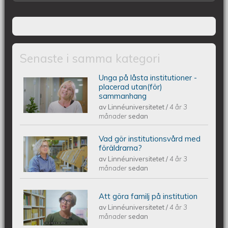
Senaste i samma kategori
Unga på låsta institutioner -
Unga på låsta institutioner -
placerad utan(för)
sammanhang
av
Linnéuniversitetet
/
4 år 3
placerad utan(för) sammanhang
månader
sedan
Vad gör institutionsvård med
Vad gör institutionsvård med
föräldrarna?
av
Linnéuniversitetet
/
4 år 3
föräldrarna?
månader
sedan
Att göra familj på institution
Att göra familj på institution
av
Linnéuniversitetet
/
4 år 3
månader
sedan