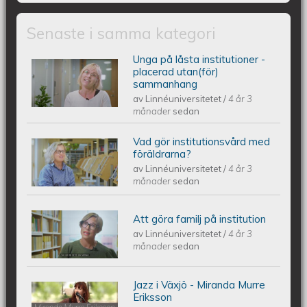
Senaste i samma kategori
Unga på låsta institutioner -
Unga på låsta institutioner -
placerad utan(för)
sammanhang
av
Linnéuniversitetet
/
4 år 3
placerad utan(för) sammanhang
månader
sedan
Vad gör institutionsvård med
Vad gör institutionsvård med
föräldrarna?
av
Linnéuniversitetet
/
4 år 3
föräldrarna?
månader
sedan
Att göra familj på institution
Att göra familj på institution
av
Linnéuniversitetet
/
4 år 3
månader
sedan
Jazz i Växjö - Miranda Murre
Jazz i Växjö - Miranda Murre Eriksson
Eriksson