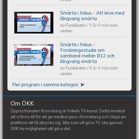
Smärta i fokus - Att leva med
Smärta i fokus - Att leva med
långvarig smärta
av
Funkibator
/
5 år 6 månader
långvarig smärta
sedan
Smärta i fokus -
Smärta i fokus - Forskningsstudie om
Forskningsstudie om
samband mellan B12 och
långvarig smärta
samband mellan B12 och långvarig
av
Funkibator
/
5 år 6 månader
sedan
smärta
Fler program i samma kategori
Om ÖKK
Öppna Kanalen Kronoberg är folkets TV-kanal. Detta innebär
att vi finns till för att ge medborgare i Kronoberg och Växjö en
plattform att få uttrycka sig. Alla som vill göra TV, ska genom
ÖKK ha möjligheten att göra det.