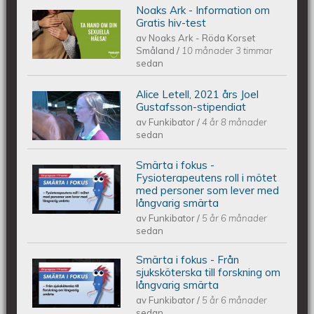
Noaks Ark - Information om
Noaks Ark - Information på 6 språk
Gratis hiv-test
av
Noaks Ark - Röda Korset
Småland
/
10 månader 3 timmar
sedan
Alice Letell, 2021 års Joel
Alice Letell är årets Joel Gustafsson-
Gustafsson-stipendiat
av
Funkibator
/
4 år 8 månader
stipendiat
sedan
Smärta i fokus -
Smärta i fokus - Fysioterapeutens roll
Fysioterapeutens roll i mötet
med personer som lever med
långvarig smärta
i mötet med personer som lever med
av
Funkibator
/
5 år 6 månader
sedan
långvarig smärta
Smärta i fokus - Från
Smärta i fokus - Från sjuksköterska
sjuksköterska till forskning om
långvarig smärta
av
Funkibator
/
5 år 6 månader
till forskning om långvarig smärta
sedan