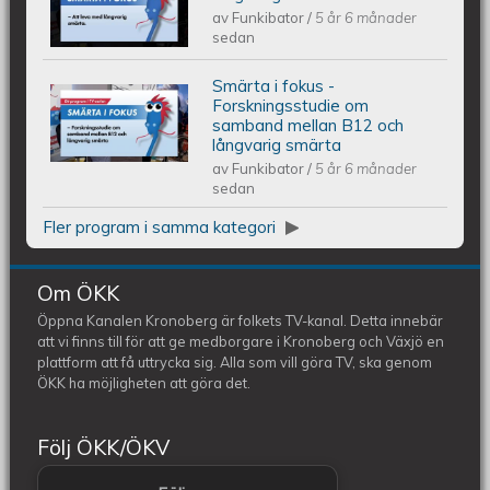
av
Funkibator
/
5 år 6 månader
långvarig smärta
sedan
Smärta i fokus -
Smärta i fokus - Forskningsstudie om
Forskningsstudie om
samband mellan B12 och
långvarig smärta
samband mellan B12 och långvarig
av
Funkibator
/
5 år 6 månader
sedan
smärta
Fler program i samma kategori
Om ÖKK
Öppna Kanalen Kronoberg är folkets TV-kanal. Detta innebär
att vi finns till för att ge medborgare i Kronoberg och Växjö en
plattform att få uttrycka sig. Alla som vill göra TV, ska genom
ÖKK ha möjligheten att göra det.
Följ ÖKK/ÖKV