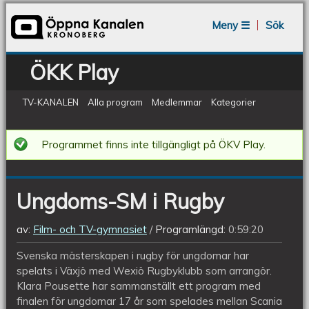
Jump to navigation
Meny ☰
Sök
ÖKK Play
TV-KANALEN
Alla program
Medlemmar
Kategorier
Ungdoms-
Programmet finns inte tillgängligt på ÖKV Play.
SM
i
Ungdoms-SM i Rugby
Rugby
av:
Film- och TV-gymnasiet
Programlängd:
0:59:20
Svenska mästerskapen i rugby för ungdomar har
spelats i Växjö med Wexiö Rugbyklubb som arrangör.
Klara Pousette har sammanställt ett program med
finalen för ungdomar 17 år som spelades mellan Scania