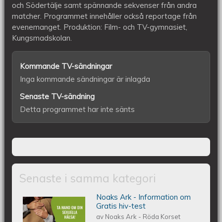
och Södertälje samt spännande sekvenser från andra
matcher. Programmet innehåller också reportage från
evenemanget. Produktion: Film- och TV-gymnasiet,
Kungsmadskolan.
Kommande TV-sändningar
Inga kommande sändningar är inlagda
Senaste TV-sändning
Detta programmet har inte sänts
Senaste i samma kategori
Noaks Ark - Information om
Noaks Ark - Information på 6 språk
Gratis hiv-test
av
Noaks Ark - Röda Korset