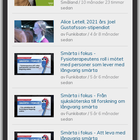
Småland
/
10 månader 23 timmar
sedan
Alice Letell, 2021 års Joel
Alice Letell är årets Joel Gustafsson-
Gustafsson-stipendiat
av
Funkibator
/
4 år 8 månader
stipendiat
sedan
Smärta i fokus -
Smärta i fokus - Fysioterapeutens roll
Fysioterapeutens roll i mötet
med personer som lever med
långvarig smärta
i mötet med personer som lever med
av
Funkibator
/
5 år 6 månader
sedan
långvarig smärta
Smärta i fokus - Från
Smärta i fokus - Från sjuksköterska
sjuksköterska till forskning om
långvarig smärta
av
Funkibator
/
5 år 6 månader
till forskning om långvarig smärta
sedan
Smärta i fokus - Att leva med
Smärta i fokus - Att leva med
långvarig smärta