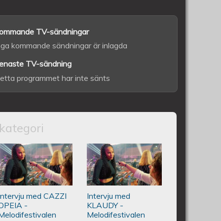
ommande TV-sändningar
nga kommande sändningar är inlagda
enaste TV-sändning
etta programmet har inte sänts
kategori
CQLINE - Melodifestivalen 2024
Intervju med CAZZI OPEIA -
Intervju med
Melodifestivalen 2024
KLAUDY -
Intervju med CAZZI
Intervju med
Melodifestivalen
OPEIA -
KLAUDY -
Melodifestivalen
Melodifestivalen