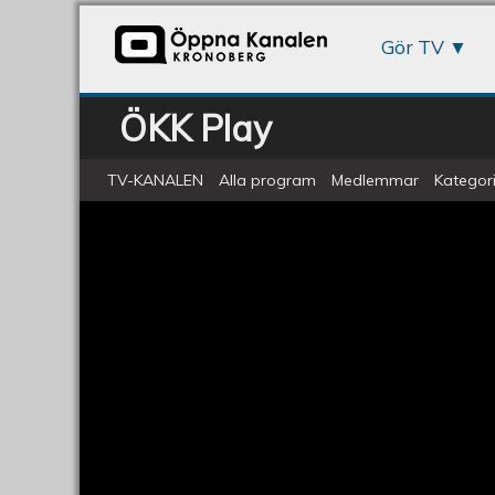
Gör TV
ÖKK Play
TV-KANALEN
Alla program
Medlemmar
Kategori
ÖKV Play - Studio Hjertén
Studio
Hjertén