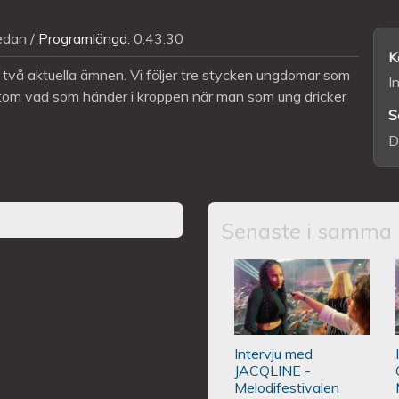
edan
Programlängd:
0:43:30
K
 två aktuella ämnen. Vi följer tre stycken ungdomar som
I
utom vad som händer i kroppen när man som ung dricker
S
D
Senaste i samma 
Intervju med JA
Intervju med
JACQLINE -
Melodifestivalen