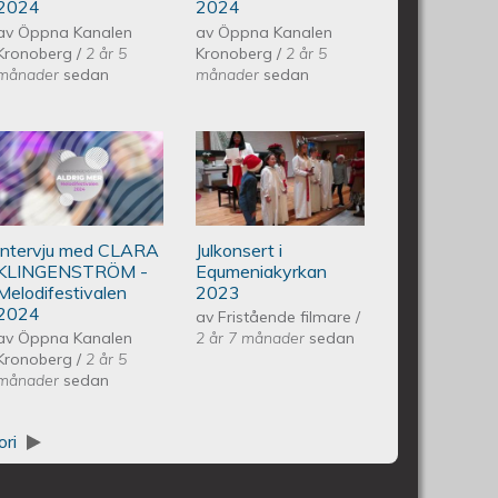
2024
2024
2024
av
Öppna Kanalen
av
Öppna Kanalen
Kronoberg
/
2 år 5
Kronoberg
/
2 år 5
månader
sedan
månader
sedan
M CESARION - Melodifestivalen
Intervju med CLARA
Piano Marly
KLINGENSTRÖM -
Azevedo
Intervju med CLARA
Julkonsert i
Melodifestivalen 2024
Andersson
KLINGENSTRÖM -
Equmeniakyrkan
Melodifestivalen
2023
Julkonsert
2024
av
Fristående filmare
/
av
Öppna Kanalen
2 år 7 månader
sedan
Kronoberg
/
2 år 5
EQUMENIAkyrkan
månader
sedan
231209
ori