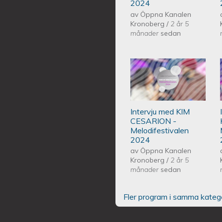
2024
av
Öppna Kanalen
Kronoberg
/
2 år 5
månader
sedan
Intervju med KI
2024
Intervju med KIM
CESARION -
Melodifestivalen
2024
av
Öppna Kanalen
Kronoberg
/
2 år 5
månader
sedan
Fler program i samma kateg