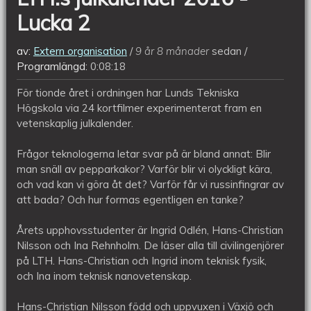
Lucka 2
av:
Extern organisation
9 år 8 månader
sedan
Programlängd:
0:08:18
För tionde året i ordningen har Lunds Tekniska
Högskola via 24 kortfilmer experimenterat fram en
vetenskaplig julkalender.
Frågor teknologerna letar svar på är bland annat: Blir
man snäll av pepparkakor? Varför blir vi olyckligt kära,
och vad kan vi göra åt det? Varför får vi russinfingrar av
att bada? Och hur formas egentligen en tanke?
Årets upphovsstudenter är Ingrid Odlén, Hans-Christian
Nilsson och Ina Rehnholm. De läser alla till civilingenjörer
på LTH. Hans-Christian och Ingrid inom teknisk fysik,
och Ina inom teknisk nanovetenskap.
Hans-Christian Nilsson född och uppvuxen i Växjö och