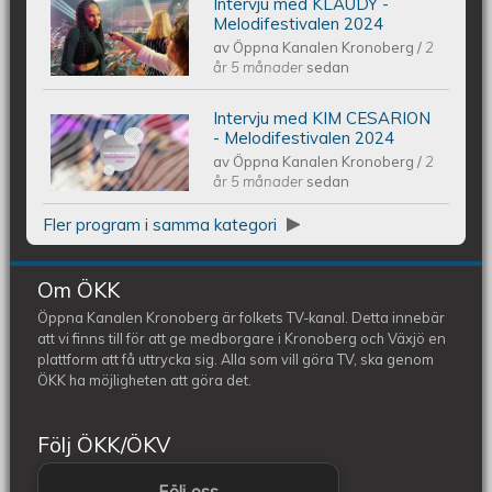
Intervju med KLAUDY -
Intervju med KLAUDY -
Melodifestivalen 2024
av
Öppna Kanalen Kronoberg
/
2
Melodifestivalen 2024
år 5 månader
sedan
Intervju med KIM CESARION
Intervju med KIM CESARION -
- Melodifestivalen 2024
av
Öppna Kanalen Kronoberg
/
2
Melodifestivalen 2024
år 5 månader
sedan
Fler program i samma kategori
Om ÖKK
Öppna Kanalen Kronoberg är folkets TV-kanal. Detta innebär
att vi finns till för att ge medborgare i Kronoberg och Växjö en
plattform att få uttrycka sig. Alla som vill göra TV, ska genom
ÖKK ha möjligheten att göra det.
Följ ÖKK/ÖKV
Följ oss