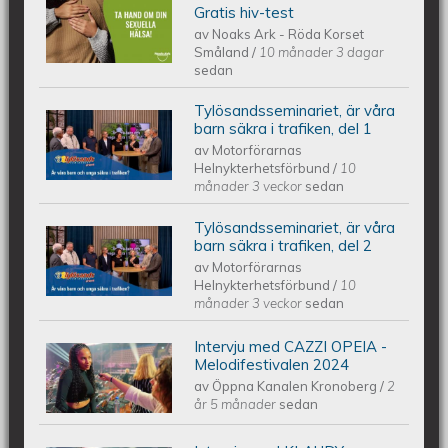
Noaks Ark - Information på 6 språk
Gratis hiv-test
av
Noaks Ark - Röda Korset
Småland
/
10 månader 3 dagar
sedan
Tylösandsseminariet, är våra
Tylösandsseminariet Studio. "Är våra
barn säkra i trafiken, del 1
av
Motorförarnas
Helnykterhetsförbund
/
10
barn och unga säkra i trafiken?"
månader 3 veckor
sedan
Tylösandsseminariet, är våra
Tylösandsseminariet Studio. "Är våra
barn säkra i trafiken, del 2
av
Motorförarnas
Helnykterhetsförbund
/
10
barn och unga säkra i trafiken?"
månader 3 veckor
sedan
Intervju med CAZZI OPEIA -
Intervju med CAZZI OPEIA -
Melodifestivalen 2024
av
Öppna Kanalen Kronoberg
/
2
Melodifestivalen 2024
år 5 månader
sedan