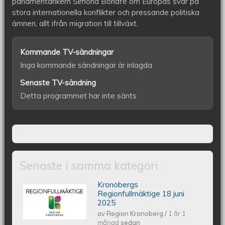
parlamentarikern Simona Bonafè om Europas svar på
stora internationella konflikter och pressande politiska
ämnen, allt ifrån migration till tillväxt.
Kommande TV-sändningar
Inga kommande sändningar är inlagda
Senaste TV-sändning
Detta programmet har inte sänts
Senaste i samma kategori
Kronobergs
Kronobergs regionfullmäktige 18 juni
Regionfullmäktige 18 juni
2025
av
Region Kronoberg
/
1 år 1
2025
månad
sedan