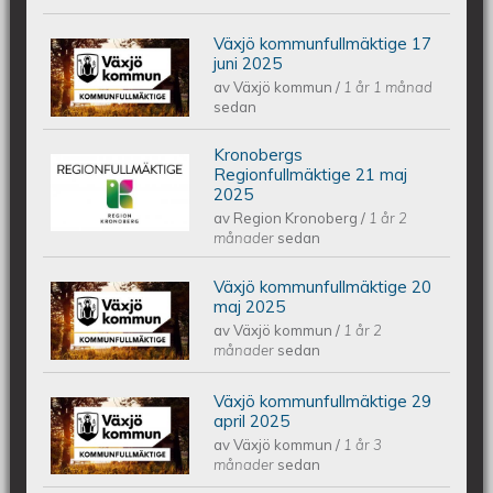
Växjö kommunfullmäktige 17
Växjös kommunfullmäktige 17 juni
juni 2025
av
Växjö kommun
/
1 år 1 månad
2025
sedan
Kronobergs
Kronobergs regionfullmäktige 21 maj
Regionfullmäktige 21 maj
2025
av
Region Kronoberg
/
1 år 2
2025
månader
sedan
Växjö kommunfullmäktige 20
Växjös kommunfullmäktige 20 maj
maj 2025
av
Växjö kommun
/
1 år 2
2025
månader
sedan
Växjö kommunfullmäktige 29
Växjös kommunfullmäktige 29 april
april 2025
av
Växjö kommun
/
1 år 3
2025
månader
sedan