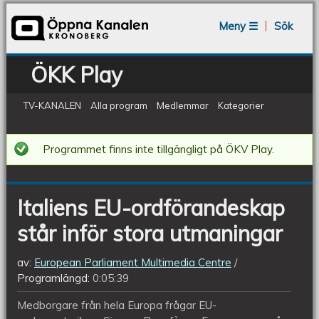
Jump to navigation
Meny ☰
Sök
ÖKK Play
TV-KANALEN
Alla program
Medlemmar
Kategorier
Italiens
Programmet finns inte tillgängligt på ÖKV Play.
EU-
ordförandeskap
Italiens EU-ordförandeskap
står
står inför stora utmaningar
inför
stora
av:
European Parliament Multimedia Centre
utmaningar
Programlängd:
0:05:39
Medborgare från hela Europa frågar EU-