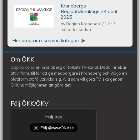
Kronobergs
Kronobergs regionfullmäktige 24
Regionfullmäktige 24 april
2025
av
Region Kronoberg
/
1 år 3
april 2025
månader
sedan
Fler program i samma kategori
Om ÖKK
Öppna Kanalen Kronoberg är folkets TV-kanal. Detta innebär
att vi finns till för att ge medborgare i Kronoberg och Växjö en
plattform att få uttrycka sig. Alla som vill göra TV, ska genom
ÖKK ha möjligheten att göra det.
Följ ÖKK/ÖKV
Följ oss