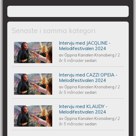
Senaste i samma kategori
Intervju med JACQLINE -
Intervju med JACQLINE -
Melodifestivalen 2024
av
Öppna Kanalen Kronoberg
/
2
Melodifestivalen 2024
år 5 månader
sedan
Intervju med CAZZI OPEIA -
Intervju med CAZZI OPEIA -
Melodifestivalen 2024
av
Öppna Kanalen Kronoberg
/
2
Melodifestivalen 2024
år 5 månader
sedan
Intervju med KLAUDY -
Intervju med KLAUDY -
Melodifestivalen 2024
av
Öppna Kanalen Kronoberg
/
2
Melodifestivalen 2024
år 5 månader
sedan