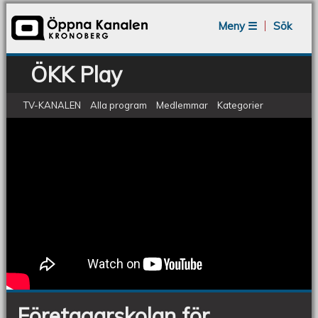
Jump to navigation
Meny ☰
Sök
ÖKK Play
TV-KANALEN
Alla program
Medlemmar
Kategorier
ÖKV Play: Företagarskolan för
Företagarskolan
för
invandrare
invandrare
Företagarskolan för