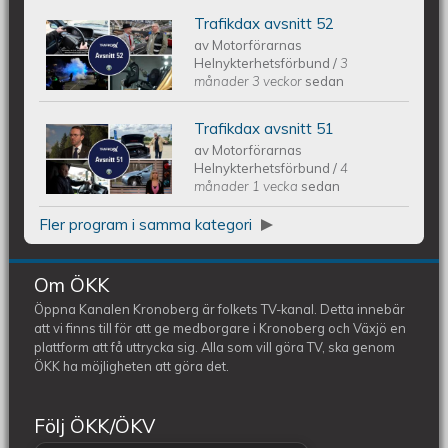
Trafikdax avsnitt 52
Trafikdax - Avsnitt 52
av
Motorförarnas
Helnykterhetsförbund
/
3
månader 3 veckor
sedan
Trafikdax avsnitt 51
Trafikdax - Avsnitt 51
av
Motorförarnas
Helnykterhetsförbund
/
4
månader 1 vecka
sedan
Fler program i samma kategori
Om ÖKK
Öppna Kanalen Kronoberg är folkets TV-kanal. Detta innebär
att vi finns till för att ge medborgare i Kronoberg och Växjö en
plattform att få uttrycka sig. Alla som vill göra TV, ska genom
ÖKK ha möjligheten att göra det.
Följ ÖKK/ÖKV