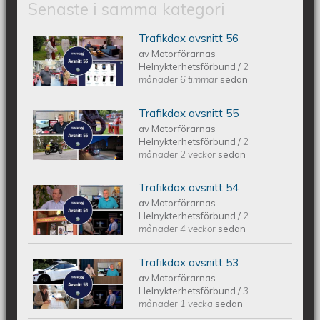
Senaste i samma kategori
Trafikdax avsnitt 56
Trafikdax - Avsnitt 56
av
Motorförarnas
Helnykterhetsförbund
/
2
månader 6 timmar
sedan
Trafikdax avsnitt 55
Trafikdax - Avsnitt 55
av
Motorförarnas
Helnykterhetsförbund
/
2
månader 2 veckor
sedan
Trafikdax avsnitt 54
Trafikdax avsnitt 54
av
Motorförarnas
Helnykterhetsförbund
/
2
månader 4 veckor
sedan
Trafikdax avsnitt 53
Trafikdax - Avsnitt 53
av
Motorförarnas
Helnykterhetsförbund
/
3
månader 1 vecka
sedan