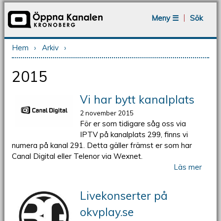
Jump to navigation
Meny ☰
Sök
Hem
›
Arkiv
›
Du är här
2015
Vi har bytt kanalplats
2 november 2015
För er som tidigare såg oss via
IPTV på kanalplats 299, finns vi
numera på kanal 291. Detta gäller främst er som har
Canal Digital eller Telenor via Wexnet.
Läs mer
Livekonserter på
okvplay.se