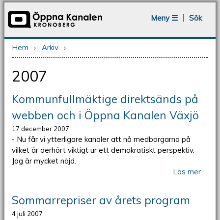
Jump to navigation
Meny ☰
Sök
Hem
›
Arkiv
›
Du är här
2007
Kommunfullmäktige direktsänds på
webben och i Öppna Kanalen Växjö
17 december 2007
- Nu får vi ytterligare kanaler att nå medborgarna på
vilket är oerhört viktigt ur ett demokratiskt perspektiv.
Jag är mycket nöjd.
Läs mer
Sommarrepriser av årets program
4 juli 2007