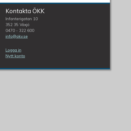
Kontakta ÖKK
Infanterigatan 10
352 35 Växjö
0470 - 322 600
info@okv.se
Logga in
Nytt konto