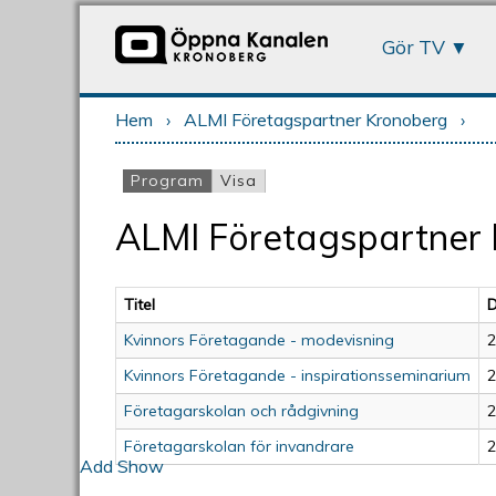
Gör TV
Hem
›
ALMI Företagspartner Kronoberg
›
Du är här
Program
(aktiv flik)
Visa
Primära flikar
ALMI Företagspartner
Titel
D
Kvinnors Företagande - modevisning
2
Kvinnors Företagande - inspirationsseminarium
2
Företagarskolan och rådgivning
2
Företagarskolan för invandrare
2
Add Show