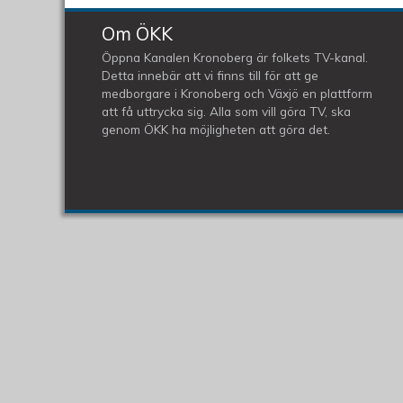
Om ÖKK
Öppna Kanalen Kronoberg är folkets TV-kanal.
Detta innebär att vi finns till för att ge
medborgare i Kronoberg och Växjö en plattform
att få uttrycka sig. Alla som vill göra TV, ska
genom ÖKK ha möjligheten att göra det.