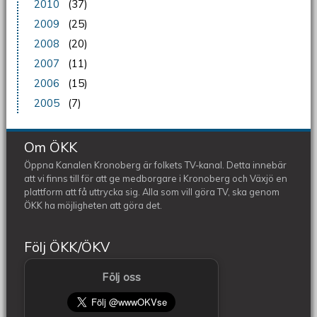
2010
(37)
2009
(25)
2008
(20)
2007
(11)
2006
(15)
2005
(7)
Om ÖKK
Öppna Kanalen Kronoberg är folkets TV-kanal. Detta innebär
att vi finns till för att ge medborgare i Kronoberg och Växjö en
plattform att få uttrycka sig. Alla som vill göra TV, ska genom
ÖKK ha möjligheten att göra det.
Följ ÖKK/ÖKV
Följ oss