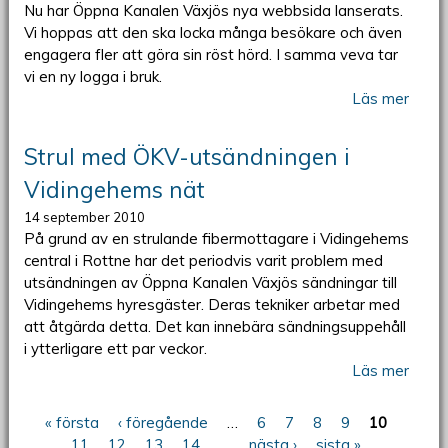
Nu har Öppna Kanalen Växjös nya webbsida lanserats.
Vi hoppas att den ska locka många besökare och även
engagera fler att göra sin röst hörd. I samma veva tar
vi en ny logga i bruk.
Läs mer
Strul med ÖKV-utsändningen i
Vidingehems nät
14 september 2010
På grund av en strulande fibermottagare i Vidingehems
central i Rottne har det periodvis varit problem med
utsändningen av Öppna Kanalen Växjös sändningar till
Vidingehems hyresgäster. Deras tekniker arbetar med
att åtgärda detta. Det kan innebära sändningsuppehåll
i ytterligare ett par veckor.
Läs mer
« första
‹ föregående
…
6
7
8
9
10
Sidor
11
12
13
14
…
nästa ›
sista »