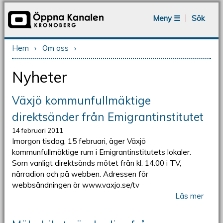
Jump to navigation
Meny ☰
Sök
Hem
›
Om oss
›
Du är här
Nyheter
Växjö kommunfullmäktige
direktsänder från Emigrantinstitutet
14 februari 2011
Imorgon tisdag, 15 februari, äger Växjö
kommunfullmäktige rum i Emigrantinstitutets lokaler.
Som vanligt direktsänds mötet från kl. 14.00 i TV,
närradion och på webben. Adressen för
webbsändningen är www.vaxjo.se/tv
Läs mer