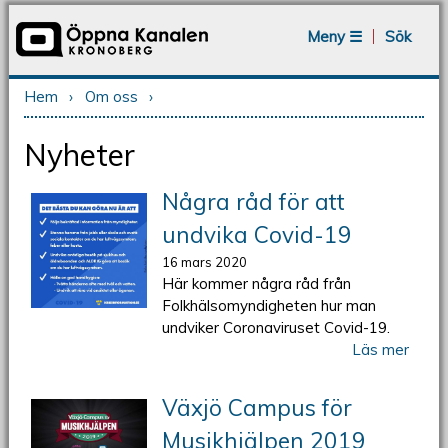
Jump to navigation
Meny ☰
Sök
Hem
›
Om oss
›
Du är här
Nyheter
Några råd för att
undvika Covid-19
16 mars 2020
Här kommer några råd från
Folkhälsomyndigheten hur man
undviker Coronaviruset Covid-19.
Läs mer
Växjö Campus för
Musikhjälpen 2019